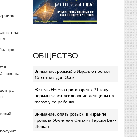
Израиле
сный план
она
бил трех
ОБЩЕСТВО
тся
Внимание, розыск: в Израиле пропал
: Пиво на
45-летний Дан Эсек
Житель Негева приговорен к 21 году
 центра
тюрьмы за изнасилование женщины на
мы
глазах у ее ребенка
 новый
Внимание, опять розыск: в Израиле
пропала 56-летняя Сигалит Гарсия Бен-
Шошан
 получит
ми