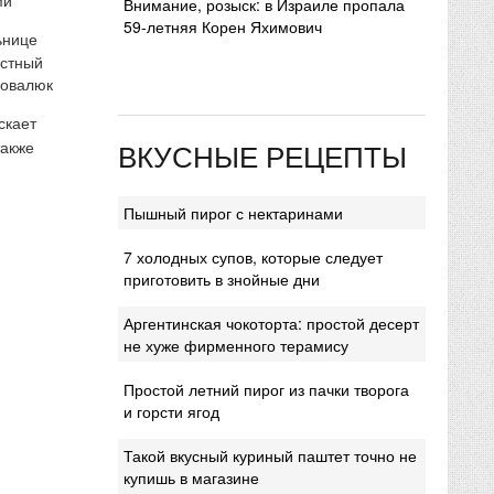
Внимание, розыск: в Израиле пропала
59-летняя Корен Яхимович
ьнице
естный
Ковалюк
скает
ВКУСНЫЕ РЕЦЕПТЫ
также
Пышный пирог с нектаринами
7 холодных супов, которые следует
приготовить в знойные дни
Аргентинская чокоторта: простой десерт
не хуже фирменного терамису
Простой летний пирог из пачки творога
и горсти ягод
Такой вкусный куриный паштет точно не
купишь в магазине