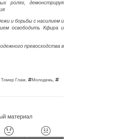
ных ролях, демонстрируя
ия
ежи и борьбы с насилием и
нием освободить Кфира и
лодежного превосходства в
 Томер Глам
,
Молодежь
,
ный материал