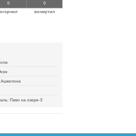
0
0
огорчил
возмутил
бола
Эсек
я Ашкелона
ль: Пиво на озере-3