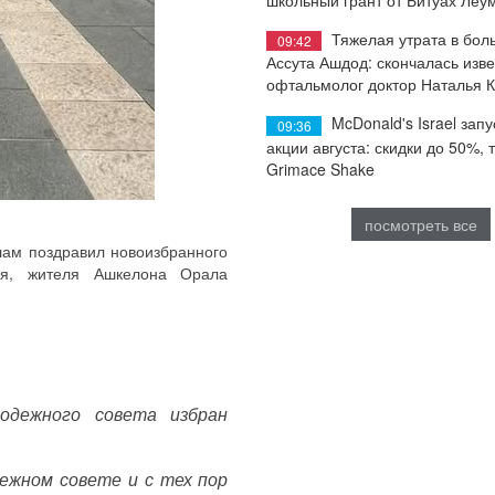
Тяжелая утрата в бол
09:42
Ассута Ашдод: скончалась изв
офтальмолог доктор Наталья 
McDonald's Israel запу
09:36
акции августа: скидки до 50%, 
Grimace Shake
посмотреть все
лам поздравил новоизбранного
ля, жителя Ашкелона Орала
лодежного совета избран
ежном совете и с тех пор