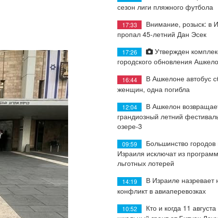
сезон лиги пляжного футбола
Внимание, розыск: в 
17:33
пропал 45-летний Дан Эсек
Утвержден комплек
17:26
городского обновления Ашкел
В Ашкелоне автобус с
16:44
женщин, одна погибла
В Ашкелон возвращае
12:04
грандиозный летний фестиваль
озере-3
Большинство городов
09:59
Израиля исключат из програм
льготных лотерей
В Израиле назревает
14:19
конфликт в авиаперевозках
Кто и когда 11 августа
10:52
школьный грант от Битуах Леу