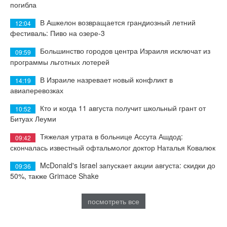
погибла
В Ашкелон возвращается грандиозный летний
12:04
фестиваль: Пиво на озере-3
Большинство городов центра Израиля исключат из
09:59
программы льготных лотерей
В Израиле назревает новый конфликт в
14:19
авиаперевозках
Кто и когда 11 августа получит школьный грант от
10:52
Битуах Леуми
Тяжелая утрата в больнице Ассута Ашдод:
09:42
скончалась известный офтальмолог доктор Наталья Ковалюк
McDonald's Israel запускает акции августа: скидки до
09:36
50%, также Grimace Shake
посмотреть все