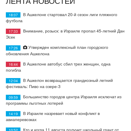
ЛЕНТА НОВОСТЕЙ
В Ашкелоне стартовал 20-й сезон лиги пляжного
18:07
футбола
Внимание, розыск: в Израиле пропал 45-летний Дан
17:33
Эсек
Утвержден комплексный план городского
17:26
обновления Ашкелона
В Ашкелоне автобус сбил трех женщин, одна
16:44
погибла
В Ашкелон возвращается грандиозный летний
12:04
фестиваль: Пиво на озере-3
Большинство городов центра Израиля исключат из
09:59
программы льготных лотерей
В Израиле назревает новый конфликт в
14:19
авиаперевозках
Кто и когда 11 августа получит школьный грант от
10:52