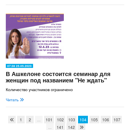
07:38 25.05.2023
В Ашкелоне состоится семинар для
женщин под названием "Не ждать"
Количество участников ограничено
Читать
1
2
...
101
102
103
104
105
106
107
...
141
142