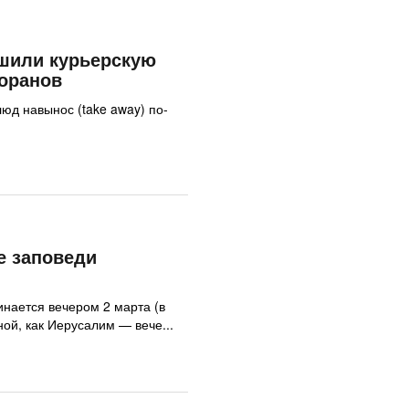
шили курьерскую
торанов
юд навынос (take away) по-
е заповеди
инается вечером 2 марта (в
ной, как Иерусалим — вече...