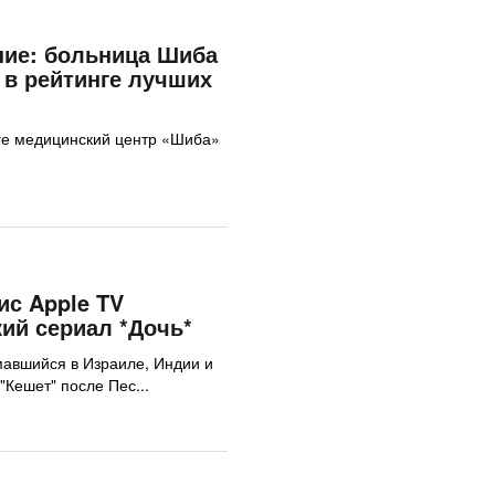
ние: больница Шиба
 в рейтинге лучших
ге медицинский центр «Шиба»
с Apple TV
ий сериал *Дочь*
авшийся в Израиле, Индии и
"Кешет" после Пес...