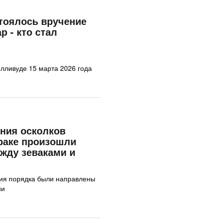
тоялось вручение
 - кто стал
я
олливуде 15 марта 2026 года
ния осколков
раке произошли
жду зеваками и
ния порядка были направлены
ии