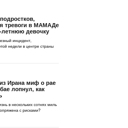
подростков,
мя тревоги в МАМАДе
3-летнюю девочку
езный инцидент,
той недели в центре страны
 из Ирана миф о рае
бае лопнул, как
ь
жизнь в нескольких сотнях миль
сопряжена с рисками?