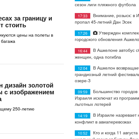
сезон лиги пляжного футбола
Внимание, розыск: в 
17:33
есах за границу и
пропал 45-летний Дан Эсек
т стоить
Утвержден комплек
17:26
икуются цены на полеты в
городского обновления Ашкел
 багажа
В Ашкелоне автобус с
16:44
женщин, одна погибла
В Ашкелон возвращае
12:04
грандиозный летний фестиваль
озере-3
н дизайн золотой
ы с изображением
Большинство городов
09:59
а
Израиля исключат из програм
льготных лотерей
ущему 250-летию
В Израиле назревает
14:19
конфликт в авиаперевозках
Кто и когда 11 августа
10:52
школьный грант от Битуах Леу