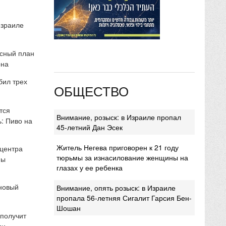
Израиле
сный план
она
бил трех
ОБЩЕСТВО
тся
Внимание, розыск: в Израиле пропал
: Пиво на
45-летний Дан Эсек
Житель Негева приговорен к 21 году
 центра
тюрьмы за изнасилование женщины на
мы
глазах у ее ребенка
 новый
Внимание, опять розыск: в Израиле
пропала 56-летняя Сигалит Гарсия Бен-
Шошан
 получит
ми