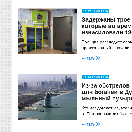
10:27 11.03.2026
Задержаны трое 
которые во вре
изнасиловали 1
Полиция расследует серь
произошедший в начале э
Читать
11:34 08.03.2026
Из-за обстрелов
для богачей в Ду
мыльный пузыр
Кто мог догадаться, что 
от Тегерана может быть 
Читать