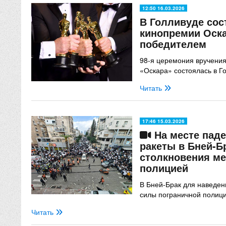
12:50 16.03.2026
В Голливуде сос
кинопремии Оскар
победителем
98-я церемония вручени
«Оскара» состоялась в Г
Читать
17:46 15.03.2026
На месте паде
ракеты в Бней-Б
столкновения ме
полицией
В Бней-Брак для наведе
силы пограничной полиц
Читать