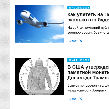
10:40 22.03.2026
Как улететь на П
сколько это буде
На сайтах компаний публ
военное время, без учета
Читать
08:44 21.03.2026
В США утвержде
памятной монет
Дональда Трамп
Выпуск приурочен к гряд
независимости Америки
Читать