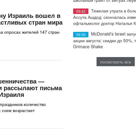
Тяжелая утрата в бол
09:42
ну Израиль вошел в
Ассута Ашдод: скончалась изв
астливых стран мира
офтальмолог доктор Наталья 
а опросах жителей 147 стран
McDonald's Israel запу
09:36
акции августа: скидки до 50%, 
Grimace Shake
посмотреть все
шенничества —
 рассылают письма
 Израиля
праздников количество
 схем возрастает