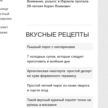
Внимание, розыск: в Израиле пропала
59-летняя Корен Яхимович
ьнице
естный
Ковалюк
скает
ВКУСНЫЕ РЕЦЕПТЫ
также
Пышный пирог с нектаринами
7 холодных супов, которые следует
приготовить в знойные дни
Аргентинская чокоторта: простой десерт
не хуже фирменного терамису
Простой летний пирог из пачки творога
и горсти ягод
Такой вкусный куриный паштет точно не
купишь в магазине