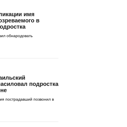
ликации имя
озреваемого в
одростка
шил обнародовать
аильский
насиловал подростка
оне
ия пострадавший позвонил в