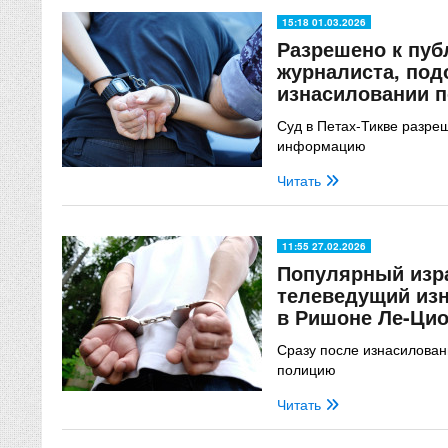
15:18 01.03.2026
Разрешено к пуб
журналиста, под
изнасиловании п
Суд в Петах-Тикве разре
информацию
Читать
11:55 27.02.2026
Популярный изр
телеведущий из
в Ришоне Ле-Ци
Сразу после изнасилован
полицию
Читать