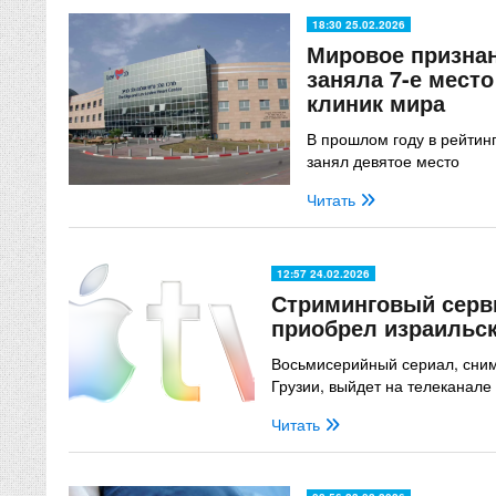
18:30 25.02.2026
Мировое призна
заняла 7-е место
клиник мира
В прошлом году в рейтин
занял девятое место
Читать
12:57 24.02.2026
Стриминговый серви
приобрел израильск
Восьмисерийный сериал, сним
Грузии, выйдет на телеканале 
Читать