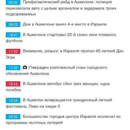
Профилактический рейд в Ашкелоне: полиция
09:00
перехватила авто с целым арсеналом и задержала троих
подозреваемых
Дом в Ашкелоне занял 4-е место в Израиле
08:23
В Ашкелоне стартовал 20-й сезон лиги пляжного
18:07
футбола
Внимание, розыск: в Израиле пропал 45-летний Дан
17:33
Эсек
Утвержден комплексный план городского
17:26
обновления Ашкелона
В Ашкелоне автобус сбил трех женщин, одна
16:44
погибла
В Ашкелон возвращается грандиозный летний
12:04
фестиваль: Пиво на озере-3
Большинство городов центра Израиля исключат из
09:59
программы льготных лотерей