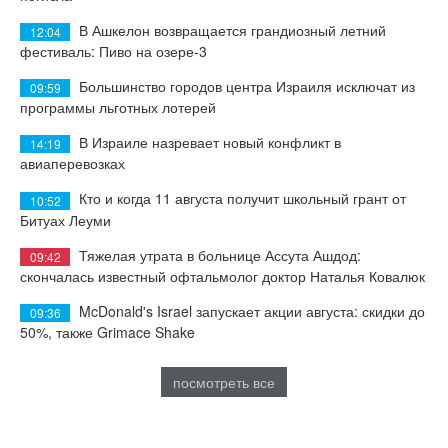
В Ашкелон возвращается грандиозный летний
12:04
фестиваль: Пиво на озере-3
Большинство городов центра Израиля исключат из
09:59
программы льготных лотерей
В Израиле назревает новый конфликт в
14:19
авиаперевозках
Кто и когда 11 августа получит школьный грант от
10:52
Битуах Леуми
Тяжелая утрата в больнице Ассута Ашдод:
09:42
скончалась известный офтальмолог доктор Наталья Ковалюк
McDonald's Israel запускает акции августа: скидки до
09:36
50%, также Grimace Shake
посмотреть все