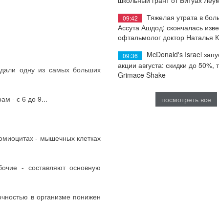
Тяжелая утрата в бол
09:42
Ассута Ашдод: скончалась изв
офтальмолог доктор Наталья 
McDonald's Israel запу
09:36
акции августа: скидки до 50%, 
адали одну из самых больших
Grimace Shake
м - с 6 до 9...
посмотреть все
омиоцитах - мышечных клетках
очие - составляют основную
точностью в организме понижен