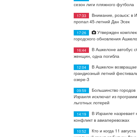
сезон лиги пляжного футбола
Внимание, розыск: в 
17:33
пропал 45-летний Дан Эсек
Утвержден комплек
17:26
городского обновления Ашкел
В Ашкелоне автобус с
16:44
женщин, одна погибла
В Ашкелон возвращае
12:04
грандиозный летний фестиваль
озере-3
Большинство городов
09:59
Израиля исключат из програм
льготных лотерей
В Израиле назревает
14:19
конфликт в авиаперевозках
Кто и когда 11 августа
10:52
школьный грант от Битуах Леу