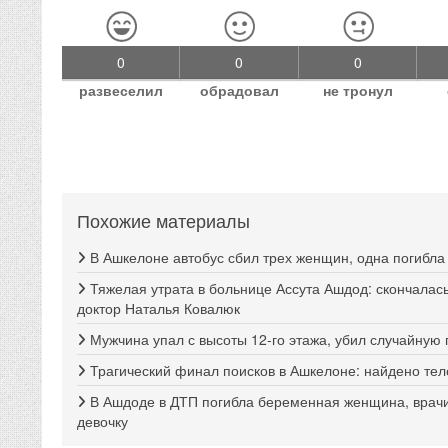
0
0
0
развеселил
обрадовал
не тронул
Похожие материалы
В Ашкелоне автобус сбил трех женщин, одна погибла
Тяжелая утрата в больнице Ассута Ашдод: скончалас
доктор Наталья Ковалюк
Мужчина упал с высоты 12-го этажа, убил случайную
Трагический финал поисков в Ашкелоне: найдено те
В Ашдоде в ДТП погибла беременная женщина, врач
девочку