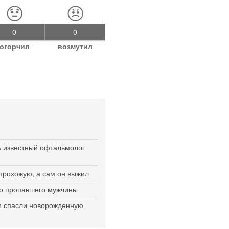
0
0
огорчил
возмутил
ь известный офтальмолог
 прохожую, а сам он выжил
ло пропавшего мужчины
и спасли новорожденную