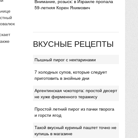
Внимание, розыск: в Израиле пропала
59-летняя Корен Яхимович
ьнице
естный
Ковалюк
скает
ВКУСНЫЕ РЕЦЕПТЫ
также
Пышный пирог с нектаринами
7 холодных супов, которые следует
приготовить в знойные дни
Аргентинская чокоторта: простой десерт
не хуже фирменного терамису
Простой летний пирог из пачки творога
и горсти ягод
Такой вкусный куриный паштет точно не
купишь в магазине