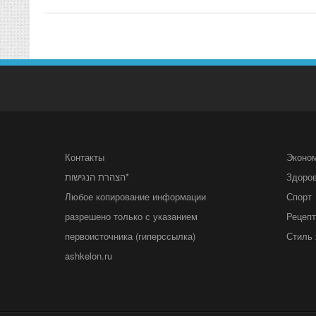
Контакты
Эконо
הצהרת הנגישות*
Здоро
Любое копирование информации
Спорт
разрешено только с указанием
Рецеп
первоисточника (гиперссылка)
Стиль 
ashkelon.ru