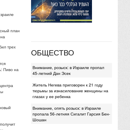
Израиле
сный план
она
бил трех
ОБЩЕСТВО
тся
Внимание, розыск: в Израиле пропал
: Пиво на
45-летний Дан Эсек
Житель Негева приговорен к 21 году
 центра
тюрьмы за изнасилование женщины на
мы
глазах у ее ребенка
 новый
Внимание, опять розыск: в Израиле
пропала 56-летняя Сигалит Гарсия Бен-
Шошан
 получит
ми