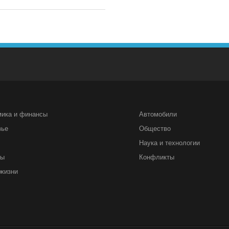
мика и финансы
Автомобили
вье
Общество
Наука и технологии
ты
Конфликты
жизни