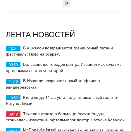
ЛЕНТА НОВОСТЕЙ
В Ашкелон возвращается грандиозный летний
12:04
фестиваль: Пиво на озере-3
Большинство городов центра Израиля исключат из
09:59
программы льготных лотерей
В Израиле назревает новый конфликт в
14:19
авиаперевозках
Кто и когда 11 августа получит школьный грант от
10:52
Битуах Леуми
Тяжелая утрата в больнице Ассута Ашдод:
09:42
скончалась известный офтальмолог доктор Наталья Ковалюк
McDonald's Israel запускает акции августа: скидки до
09:36