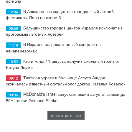
погибла
В Ашкелон возвращается грандиозный летний
12:04
фестиваль: Пиво на озере-3
Большинство городов центра Израиля исключат из
09:59
программы льготных лотерей
В Израиле назревает новый конфликт в
14:19
авиаперевозках
Кто и когда 11 августа получит школьный грант от
10:52
Битуах Леуми
Тяжелая утрата в больнице Ассута Ашдод:
09:42
скончалась известный офтальмолог доктор Наталья Ковалюк
McDonald's Israel запускает акции августа: скидки до
09:36
50%, также Grimace Shake
посмотреть все