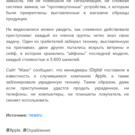
замысла. Им не помешали ни сигнализация, ни сложная
система замков, ни "противоугонные" устройства, к которым
были прикреплены выставленные в магазине образцы
продукции.
На видеозаписи можно увидеть, как слаженно действовали
преступники: каждый из членов группы четко знал свою
задачу. Один из грабителей забирал технику, выставленную
на прилавках, двое других пытались вскрыть витрины и
сейф, в котором хранились "айфоны" последней модели,
каждый стоимостью в 3.600 шекелей.
Сайт "Мако" сообщает, что менеджеры iDigital поставили в
известность о случившемся компанию Apple, а также
заблокировали украденную технику. Таким образом, даже
если преступникам удастся продать украденное, ни
телефоны, ни компьютеры, ни планшеты покупатель не
сможет использовать.
Источник:
newsru
Apple
,
Ограбления