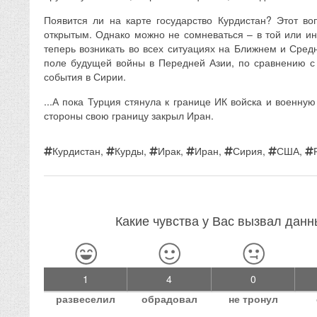
Появится ли на карте государство Курдистан? Этот в
открытым. Однако можно не сомневаться – в той или и
теперь возникать во всех ситуациях на Ближнем и Сред
поле будущей войны в Передней Азии, по сравнению с
события в Сирии.
...А пока Турция стянула к границе ИК войска и военную
стороны свою границу закрыл Иран.
Курдистан
,
Курды
,
Ирак
,
Иран
,
Сирия
,
США
,
Какие чувства у Вас вызвал дан
1
4
0
развеселил
обрадовал
не тронул