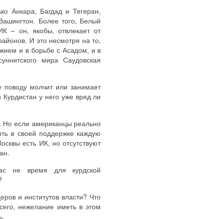
ко Анкара, Багдад и Тегеран,
Вашингтон. Более того, Белый
К – он, якобы, отвлекает от
айонов. И это несмотря на то,
жием и в борьбе с Асадом, и в
суннитского мира Саудовская
у поводу молчит или занимает
 Курдистан у него уже вряд ли
. Но если американцы реально
ять в своей поддержке каждую
осквы есть ИК, но отсутствуют
ан.
ас не время для курдской
?
еров и институтов власти? Что
сего, нежелание иметь в этом
фть.