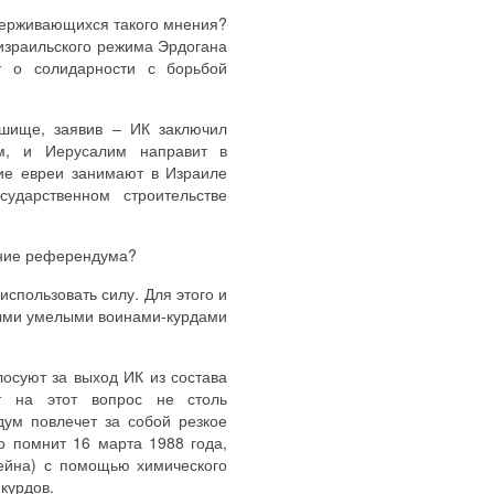
держивающихся такого мнения?
иизраильского режима Эрдогана
т о солидарности с борьбой
ешище, заявив – ИК заключил
ом, и Иерусалим направит в
кие евреи занимают в Израиле
ударственном строительстве
дение референдума?
спользовать силу. Для этого и
нными умелыми воинами-курдами
осуют за выход ИК из состава
т на этот вопрос не столь
дум повлечет за собой резкое
о помнит 16 марта 1988 года,
ейна) с помощью химического
курдов.