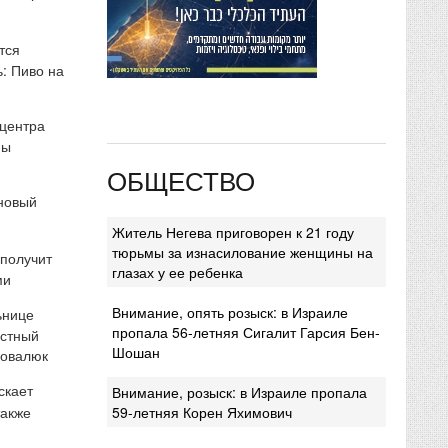
тся
: Пиво на
 центра
мы
ОБЩЕСТВО
 новый
Житель Негева приговорен к 21 году
тюрьмы за изнасилование женщины на
 получит
глазах у ее ребенка
ми
Внимание, опять розыск: в Израиле
ьнице
пропала 56-летняя Сигалит Гарсия Бен-
естный
Шошан
Ковалюк
скает
Внимание, розыск: в Израиле пропала
также
59-летняя Корен Яхимович