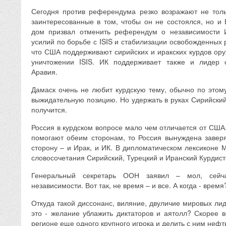
Сегодня против референдума резко возражают не толь
заинтересованные в том, чтобы он не состоялся, но и 
дом призвал отменить референдум о независимости И
усилий по борьбе с ISIS и стабилизации освобожденных р
что США поддерживают сирийских и иракских курдов ору
уничтожении ISIS. ИК поддерживает также и лидер 
Аравия.
Дамаск очень не любит курдскую тему, обычно по этом
выжидательную позицию. Но удержать в руках Сирийский
получится.
Россия в курдском вопросе мало чем отличается от США
помогают обеим сторонам, то Россия вынуждена завер
сторону – и Ирак, и ИК. В дипломатическом лексиконе М
словосочетания Сирийский, Турецкий и Иранский Курдист
Генеральный секретарь ООН заявил – мол, сейч
независимости. Вот так, не время – и все. А когда - время
Откуда такой диссонанс, виляние, двуличие мировых лид
это - желание ублажить диктаторов и аятолл? Скорее в
регионе еще одного крупного игрока и делить с ним не