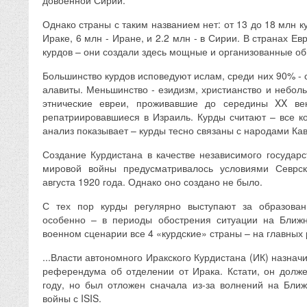
довоенной Сирии.
Однако страны с таким названием нет: от 13 до 18 млн ку
Ираке, 6 млн - Иране, и 2.2 млн - в Сирии. В странах Е
курдов – они создали здесь мощные и организованные о
Большинство курдов исповедуют ислам, среди них 90% - с
алавиты. Меньшинство - езидизм, христианство и неболь
этнические евреи, проживавшие до середины XX ве
репатриировавшиеся в Израиль. Курды считают – все к
анализ показывает – курды тесно связаны с народами Кав
Создание Курдистана в качестве независимого государ
мировой войны предусматривалось условиями Севрск
августа 1920 года. Однако оно создано не было.
С тех пор курды регулярно выступают за образовани
особенно – в периоды обострения ситуации на Ближн
военном сценарии все 4 «курдские» страны – на главных 
...Власти автономного Иракского Курдистана (ИК) назнач
референдума об отделении от Ирака. Кстати, он долж
году, но был отложен сначала из-за волнений на Ближ
войны с ISIS.