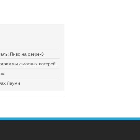
ль: Пиво на озере-3
рограммы льготных лотерей
ах
туах Леуми