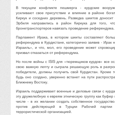
В текущем конфликте пешмерга - курдские воору
усиливают свое присутствие и влияние в районе бога
Киркук и соседних деревень. Разведка шиитов доносит 
Эрбиля направились в район Киркука для того, чт
бронетранспортеров навязать проведение референдума.
Парламент Ирака, в котором шииты составляют больш
референдума в Курдистане, категорично заявив - Ирак 
Израиль», и что, мол, его проведение может спровоци
призвал отказаться от референдума.
Но после войны с ISIS для «тюремщиков курдов» все о
свою важную лепту и сыграла решающую роль в разгром
победители, должны получить свой Курдистан. Кроме то
будь оно создано, уверенно встанет на пути распростр
Ближнему Востоку.
Израиль поддерживает военные и деловые связи с курда
эту дружелюбную к евреям этническую группу как буфер 
числе - в их желании создать собственное государство
против действующей в Турции Рабочей партии
террористической организацией.