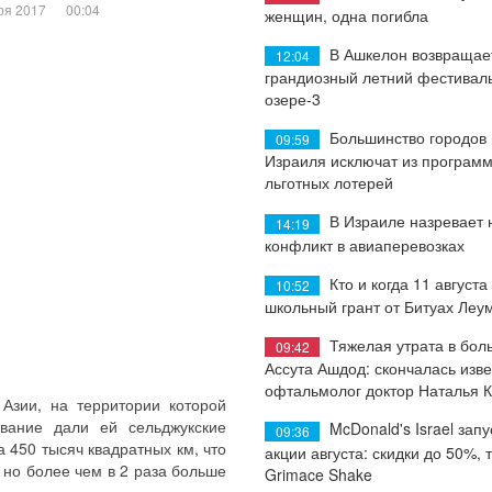
ря 2017
00:04
женщин, одна погибла
В Ашкелон возвращае
12:04
грандиозный летний фестиваль
озере-3
Большинство городов
09:59
Израиля исключат из програм
льготных лотерей
В Израиле назревает
14:19
конфликт в авиаперевозках
Кто и когда 11 августа
10:52
школьный грант от Битуах Леу
Тяжелая утрата в бол
09:42
Ассута Ашдод: скончалась изв
офтальмолог доктор Наталья 
Азии, на территории которой
звание дали ей сельджукские
McDonald's Israel запу
09:36
 450 тысяч квадратных км, что
акции августа: скидки до 50%, 
 но более чем в 2 раза больше
Grimace Shake