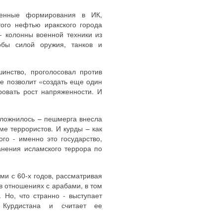
женные формирования в ИК,
того нефтью иракского города
- колонны военной техники из
обы силой оружия, танков и
инство, проголосовал против
не позволит «создать еще один
ровать рост напряженности. И
сложнилось – пешмерга внесла
е террористов. И курды – как
го - именно это государство,
анения исламского террора по
ми с 60-х годов, рассматривая
в отношениях с арабами, в том
. Но, что странно - выступает
 Курдистана и считает ее