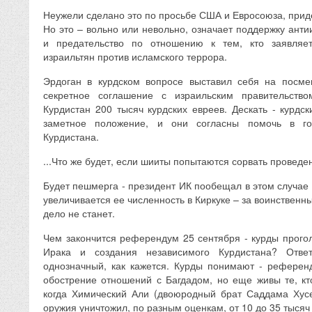
Неужели сделано это по просьбе США и Евросоюза, при
Но это – вольно или невольно, означает поддержку ант
и предательство по отношению к тем, кто заявляе
израильтян против исламского террора.
Эрдоган в курдском вопросе выставил себя на посм
секретное соглашение с израильским правительств
Курдистан 200 тысяч курдских евреев. Дескать - курдс
заметное положение, и они согласны помочь в гос
Курдистана.
...Что же будет, если шииты попытаются сорвать прове
Будет пешмерга - президент ИК пообещал в этом случае и
увеличивается ее численность в Киркуке – за воинстве
дело не станет.
Чем закончится референдум 25 сентября - курды прогол
Ирака и создания независимого Курдистана? Отве
однозначный, как кажется. Курды понимают - референ
обострение отношений с Багдадом, но еще живы те, кт
когда Химический Али (двоюродный брат Саддама Хус
оружия уничтожил, по разным оценкам, от 10 до 35 тысяч 