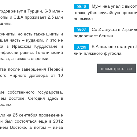
Мужчина упал с высот
09:18
рдов живут в Турции, 6-8 млн -
этажа, убил случайную прохож
вропы и США проживает 2.5 млн
он выжил
бщины.
Со 2 августа в Израил
08:22
унниты, но есть также шииты и
подорожает бензин
шая часть – иудаизм. И это не
ка в Иракском Курдистане и
В Ашкелоне стартует 
07:39
онфессии равны. Генетический
лиги пляжного футбола
каза, а также с евреями.
посмотреть все
ства после завершения Первой
ого мирного договора от 10
е собственного государства,
ем Востоке. Сегодня здесь в
ролях.
или на 25 сентября проведение
ен был состояться еще в 2012
нем Востоке, а потом – из-за