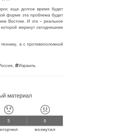
опрос еще долгое время будет
ной форме эта проблема будет
нем Востоке. И это – реальное
 которой меркнут сегодняшние
 технику, а с противоположной
Россия
,
Израиль
ный материал
3
0
огорчил
возмутил