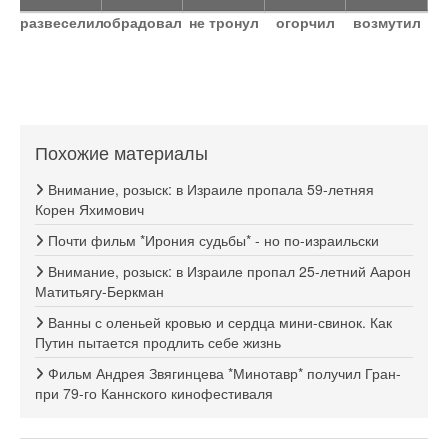
развеселил
обрадовал
не тронул
огорчил
возмутил
Похожие материалы
Внимание, розыск: в Израиле пропала 59-летняя
Корен Яхимович
Почти фильм *Ирония судьбы* - но по-израильски
Внимание, розыск: в Израиле пропал 25-летний Аарон
Матитьягу-Беркман
Ванны с оленьей кровью и сердца мини-свинок. Как
Путин пытается продлить себе жизнь
Фильм Андрея Звягинцева *Минотавр* получил Гран-
при 79-го Каннского кинофестиваля