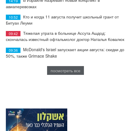
В Израиле назревает новый конфликт в
14:19
авиаперевозках
Кто и когда 11 августа получит школьный грант от
10:52
Битуах Леуми
Тяжелая утрата в больнице Ассута Ашдод:
09:42
скончалась известный офтальмолог доктор Наталья Ковалюк
McDonald's Israel запускает акции августа: скидки до
09:36
50%, также Grimace Shake
посмотреть все