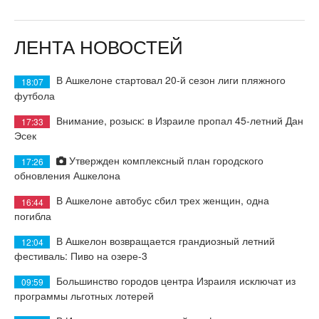
ЛЕНТА НОВОСТЕЙ
В Ашкелоне стартовал 20-й сезон лиги пляжного
18:07
футбола
Внимание, розыск: в Израиле пропал 45-летний Дан
17:33
Эсек
Утвержден комплексный план городского
17:26
обновления Ашкелона
В Ашкелоне автобус сбил трех женщин, одна
16:44
погибла
В Ашкелон возвращается грандиозный летний
12:04
фестиваль: Пиво на озере-3
Большинство городов центра Израиля исключат из
09:59
программы льготных лотерей