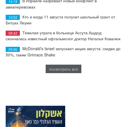
В Израиле назревает новый конфликт в
14:19
авиаперевозках
Кто и когда 11 августа получит школьный грант от
10:52
Битуах Леуми
Тяжелая утрата в больнице Ассута Ашдод:
09:42
скончалась известный офтальмолог доктор Наталья Ковалюк
McDonald's Israel запускает акции августа: скидки до
09:36
50%, также Grimace Shake
посмотреть все