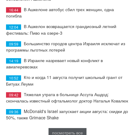
В Ашкелоне автобус сбил трех женщин, одна
16:44
погибла
В Ашкелон возвращается грандиозный летний
12:04
фестиваль: Пиво на озере-3
Большинство городов центра Израиля исключат из
09:59
программы льготных лотерей
В Израиле назревает новый конфликт в
14:19
авиаперевозках
Кто и когда 11 августа получит школьный грант от
10:52
Битуах Леуми
Тяжелая утрата в больнице Ассута Ашдод:
09:42
скончалась известный офтальмолог доктор Наталья Ковалюк
McDonald's Israel запускает акции августа: скидки до
09:36
50%, также Grimace Shake
посмотреть все