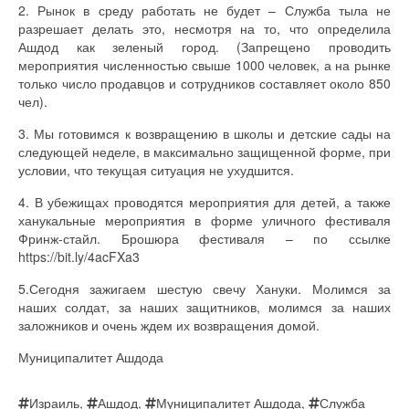
2. Рынок в среду работать не будет – Служба тыла не
разрешает делать это, несмотря на то, что определила
Ашдод как зеленый город. (Запрещено проводить
мероприятия численностью свыше 1000 человек, а на рынке
только число продавцов и сотрудников составляет около 850
чел).
3. Мы готовимся к возвращению в школы и детские сады на
следующей неделе, в максимально защищенной форме, при
условии, что текущая ситуация не ухудшится.
4. В убежищах проводятся мероприятия для детей, а также
ханукальные мероприятия в форме уличного фестиваля
Фринж-стайл. Брошюра фестиваля – по ссылке
https://bit.ly/4acFXa3
5.Сегодня зажигаем шестую свечу Хануки. Молимся за
наших солдат, за наших защитников, молимся за наших
заложников и очень ждем их возвращения домой.
Муниципалитет Ашдода
Израиль
,
Ашдод
,
Муниципалитет Ашдода
,
Служба