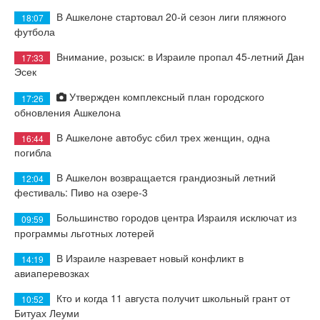
В Ашкелоне стартовал 20-й сезон лиги пляжного
18:07
футбола
Внимание, розыск: в Израиле пропал 45-летний Дан
17:33
Эсек
Утвержден комплексный план городского
17:26
обновления Ашкелона
В Ашкелоне автобус сбил трех женщин, одна
16:44
погибла
В Ашкелон возвращается грандиозный летний
12:04
фестиваль: Пиво на озере-3
Большинство городов центра Израиля исключат из
09:59
программы льготных лотерей
В Израиле назревает новый конфликт в
14:19
авиаперевозках
Кто и когда 11 августа получит школьный грант от
10:52
Битуах Леуми