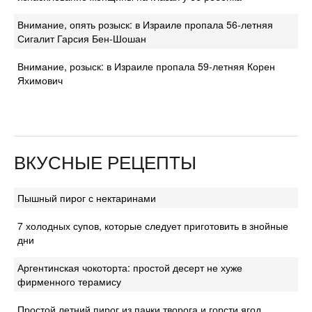
Внимание, опять розыск: в Израиле пропала 56-летняя
Сигалит Гарсия Бен-Шошан
Внимание, розыск: в Израиле пропала 59-летняя Корен
Яхимович
ВКУСНЫЕ РЕЦЕПТЫ
Пышный пирог с нектаринами
7 холодных супов, которые следует приготовить в знойные
дни
Аргентинская чокоторта: простой десерт не хуже
фирменного терамису
Простой летний пирог из пачки творога и горсти ягод