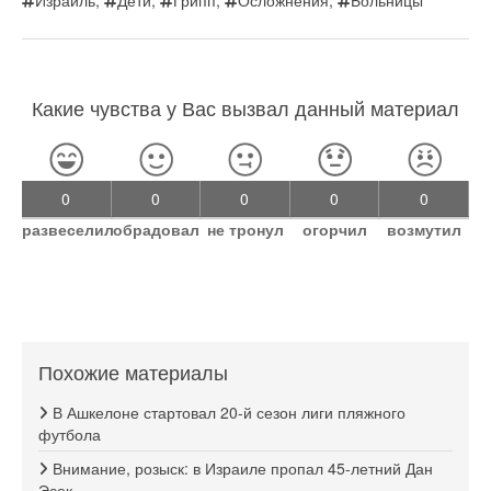
Израиль
,
Дети
,
Грипп
,
Осложнения
,
Больницы
Какие чувства у Вас вызвал данный материал
0
0
0
0
0
развеселил
обрадовал
не тронул
огорчил
возмутил
Похожие материалы
В Ашкелоне стартовал 20-й сезон лиги пляжного
футбола
Внимание, розыск: в Израиле пропал 45-летний Дан
Эсек