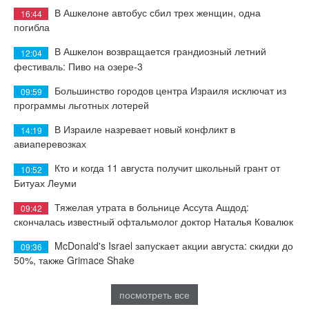
В Ашкелоне автобус сбил трех женщин, одна
16:44
погибла
В Ашкелон возвращается грандиозный летний
12:04
фестиваль: Пиво на озере-3
Большинство городов центра Израиля исключат из
09:59
программы льготных лотерей
В Израиле назревает новый конфликт в
14:19
авиаперевозках
Кто и когда 11 августа получит школьный грант от
10:52
Битуах Леуми
Тяжелая утрата в больнице Ассута Ашдод:
09:42
скончалась известный офтальмолог доктор Наталья Ковалюк
McDonald's Israel запускает акции августа: скидки до
09:36
50%, также Grimace Shake
посмотреть все