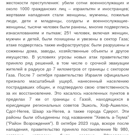
жестокости преступления: убили сотни военнослужащих и
около 1000 гражданских лиц – израильтян и иностранцев;
жертвами нападения стали женщины, мужчины, пожилые
люди, дети и младенцы, солдаты и военнослужащие-
женщины; тысячи человек были ранены, многие подверглись
изнасилованиям и пыткам; 251 человек, включая женщин,
мужчин и детей, были похищены и увезены в сектор Газа;
атаке подверглась также инфраструктура: были разрушены и
сожжены дома, заводы, хозяйственные объекты и другое
имущество. В условиях угрозы новых атак правительство
приняло ряд решений, в том числе о срочной эвакуации
жителей в радиусе до 7 километров от границы с сектором
Газа. После 7 октября правительство Израиля официально
признало масштабный ущерб, нанесенный населению
пострадавших общин, и подтвердило свою ответственность
за их восстановление. Это касалось населенных пунктов в
пределах 7 км от границы с Газой, находящихся в
юрисдикции региональных советов Эшколь, Хоф-Ашкелон,
Сдот-Негев, Шаар ха-Негев, а также города Сдерот. Эти
районы были объединены под названием "Хевель а-Ткума"
("Район Возрождения"). В октябре 2023 года, вскоре после
нападения, правительство приняло постановление № 980,
согласно которому было создано "Управление