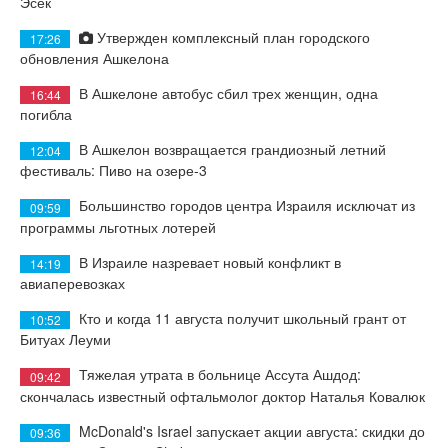
Эсек
Утвержден комплексный план городского
17:26
обновления Ашкелона
В Ашкелоне автобус сбил трех женщин, одна
16:44
погибла
В Ашкелон возвращается грандиозный летний
12:04
фестиваль: Пиво на озере-3
Большинство городов центра Израиля исключат из
09:59
программы льготных лотерей
В Израиле назревает новый конфликт в
14:19
авиаперевозках
Кто и когда 11 августа получит школьный грант от
10:52
Битуах Леуми
Тяжелая утрата в больнице Ассута Ашдод:
09:42
скончалась известный офтальмолог доктор Наталья Ковалюк
McDonald's Israel запускает акции августа: скидки до
09:36