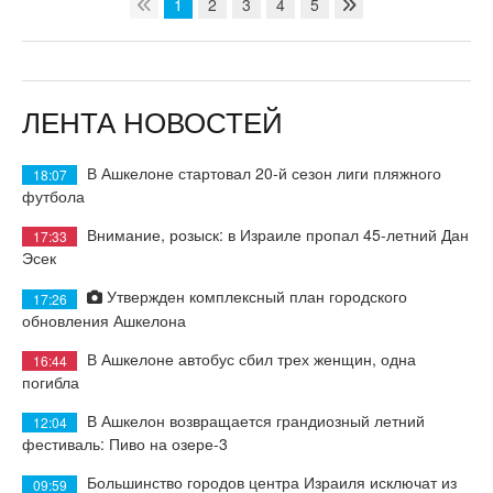
1
2
3
4
5
ЛЕНТА НОВОСТЕЙ
В Ашкелоне стартовал 20-й сезон лиги пляжного
18:07
футбола
Внимание, розыск: в Израиле пропал 45-летний Дан
17:33
Эсек
Утвержден комплексный план городского
17:26
обновления Ашкелона
В Ашкелоне автобус сбил трех женщин, одна
16:44
погибла
В Ашкелон возвращается грандиозный летний
12:04
фестиваль: Пиво на озере-3
Большинство городов центра Израиля исключат из
09:59