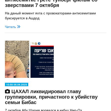
зверствами 7 октября
На даный момент яхта с провокаторами-антисемитами
буксируется в Ашдод
Читать
10:58 08.06.2025
ЦАХАЛ ликвидировал главу
группировки, причастного к убийству
семьи Бибас
7 октября Абу Шария ворвался в кибуц Нир-Оз