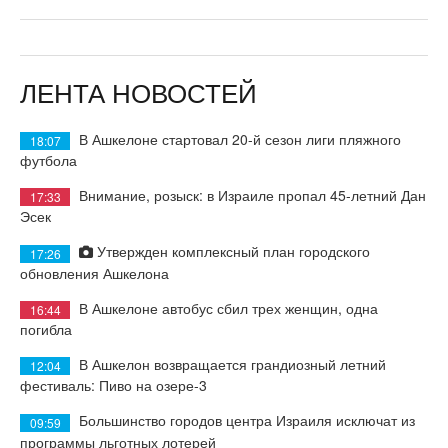
ЛЕНТА НОВОСТЕЙ
В Ашкелоне стартовал 20-й сезон лиги пляжного
18:07
футбола
Внимание, розыск: в Израиле пропал 45-летний Дан
17:33
Эсек
Утвержден комплексный план городского
17:26
обновления Ашкелона
В Ашкелоне автобус сбил трех женщин, одна
16:44
погибла
В Ашкелон возвращается грандиозный летний
12:04
фестиваль: Пиво на озере-3
Большинство городов центра Израиля исключат из
09:59
программы льготных лотерей