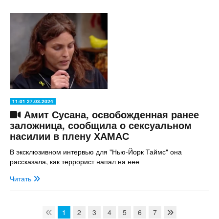
11:01 27.03.2024
Амит Сусана, освобожденная ранее
заложница, сообщила о сексуальном
насилии в плену ХАМАС
В эксклюзивном интервью для "Нью-Йорк Таймс" она
рассказала, как террорист напал на нее
Читать
1
2
3
4
5
6
7