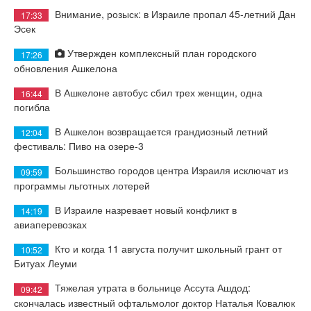
Внимание, розыск: в Израиле пропал 45-летний Дан
17:33
Эсек
Утвержден комплексный план городского
17:26
обновления Ашкелона
В Ашкелоне автобус сбил трех женщин, одна
16:44
погибла
В Ашкелон возвращается грандиозный летний
12:04
фестиваль: Пиво на озере-3
Большинство городов центра Израиля исключат из
09:59
программы льготных лотерей
В Израиле назревает новый конфликт в
14:19
авиаперевозках
Кто и когда 11 августа получит школьный грант от
10:52
Битуах Леуми
Тяжелая утрата в больнице Ассута Ашдод:
09:42
скончалась известный офтальмолог доктор Наталья Ковалюк