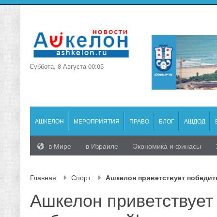
Суббота, 8 Августа 00:05
АШКЕЛОН
МЕРОПРИЯТИЯ
ПРАВО
БЛОГ
АШДОД
в Мире
в Израиле
Экономика и финасы
Главная
Спорт
Ашкелон приветствует победит
Ашкелон приветствует