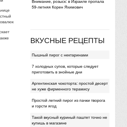
Внимание, розыск: в Израиле пропала
59-летняя Корен Яхимович
ьнице
естный
Ковалюк
скает
ВКУСНЫЕ РЕЦЕПТЫ
также
Пышный пирог с нектаринами
7 холодных супов, которые следует
приготовить в знойные дни
Аргентинская чокоторта: простой десерт
не хуже фирменного терамису
Простой летний пирог из пачки творога
и горсти ягод
Такой вкусный куриный паштет точно не
купишь в магазине