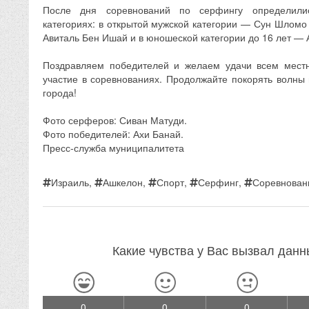
После дня соревнований по серфингу определили
категориях: в открытой мужской категории — Сун Шломо
Авиталь Бен Ишай и в юношеской категории до 16 лет —
Поздравляем победителей и желаем удачи всем мест
участие в соревнованиях. Продолжайте покорять волны
города!
Фото серферов: Сиван Матуди.
Фото победителей: Ахи Банай.
Пресс-служба муниципалитета
Израиль
,
Ашкелон
,
Спорт
,
Серфинг
,
Соревнован
Какие чувства у Вас вызвал дан
0
0
0