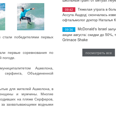
Тяжелая утрата в бол
09:42
Ассута Ашдод: скончалась изв
офтальмолог доктор Наталья 
McDonald's Israel запу
09:36
акции августа: скидки до 50%, 
 стали победителями первых
Grimace Shake
али первые соревнования по
посмотреть все
й погоде.
муниципалитетом Ашкелона,
ей серфинга, Объединенной
ытые для жителей Ашкелона, в
женщины и мужчины. Многие
оходивших на пляже Серферов,
ь за захватывающими водными