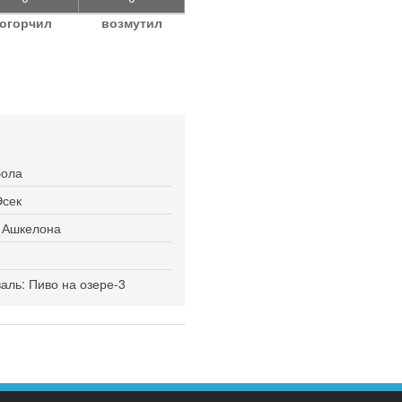
огорчил
возмутил
бола
Эсек
я Ашкелона
ль: Пиво на озере-3