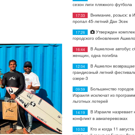
сезон лиги пляжного футбола
Внимание, розыск: в 
17:33
пропал 45-летний Дан Эсек
Утвержден комплек
17:26
городского обновления Ашкел
В Ашкелоне автобус с
16:44
женщин, одна погибла
В Ашкелон возвращае
12:04
грандиозный летний фестиваль
озере-3
Большинство городов
09:59
Израиля исключат из програм
льготных лотерей
В Израиле назревает
14:19
конфликт в авиаперевозках
Кто и когда 11 августа
10:52
школьный грант от Битуах Леу