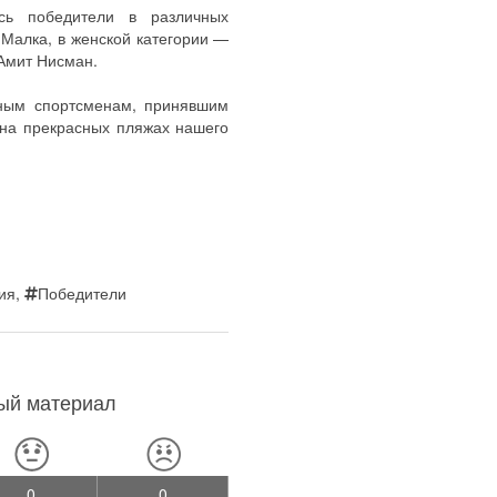
сь победители в различных
 Малка, в женской категории —
 Амит Нисман.
ным спортсменам, принявшим
 на прекрасных пляжах нашего
ия
,
Победители
ный материал
0
0