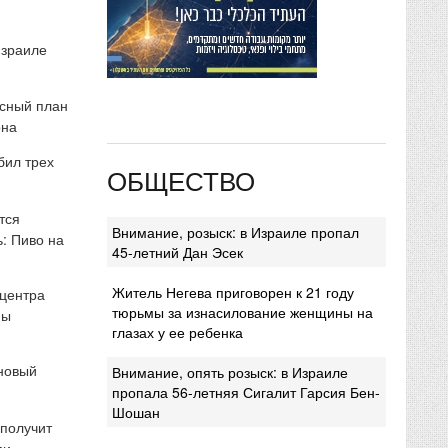
Израиле
сный план
она
бил трех
ОБЩЕСТВО
тся
Внимание, розыск: в Израиле пропал
: Пиво на
45-летний Дан Эсек
Житель Негева приговорен к 21 году
 центра
тюрьмы за изнасилование женщины на
мы
глазах у ее ребенка
 новый
Внимание, опять розыск: в Израиле
пропала 56-летняя Сигалит Гарсия Бен-
Шошан
 получит
ми