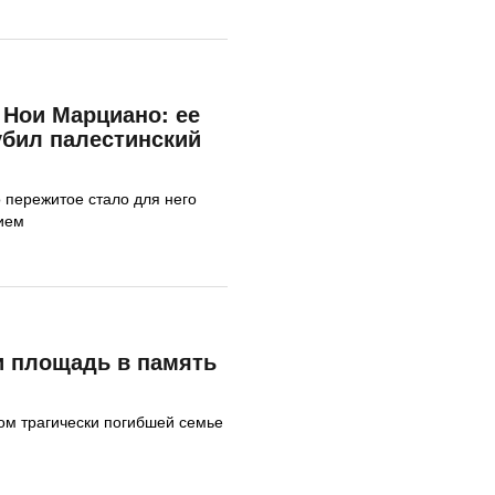
Нои Марциано: ее
бил палестинский
 пережитое стало для него
ием
и площадь в память
ом трагически погибшей семье