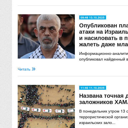
09:46 13.10.2025
Опубликован пл
атаки на Израиль
и насиловать в 
жалеть даже мл
Информационно-аналити
опубликовал найденный в
Читать
11:40 11.10.2025
Названа точная 
заложников ХА
В понедельник утром 13 
террористической орган
израильских зало...