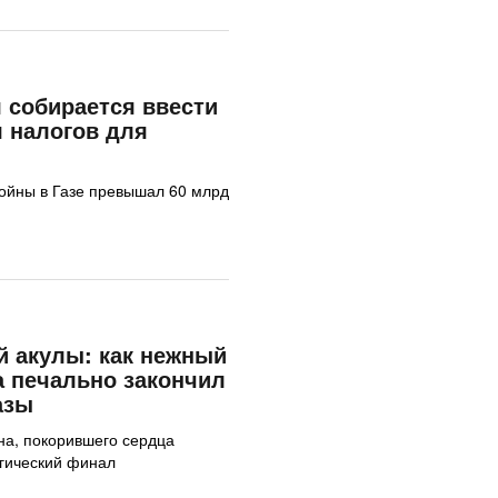
 собирается ввести
 налогов для
ойны в Газе превышал 60 млрд
 акулы: как нежный
а печально закончил
азы
на, покорившего сердца
агический финал