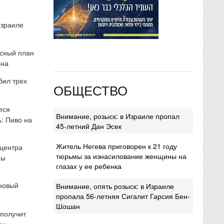
Израиле
сный план
она
бил трех
ОБЩЕСТВО
тся
Внимание, розыск: в Израиле пропал
: Пиво на
45-летний Дан Эсек
Житель Негева приговорен к 21 году
 центра
тюрьмы за изнасилование женщины на
мы
глазах у ее ребенка
 новый
Внимание, опять розыск: в Израиле
пропала 56-летняя Сигалит Гарсия Бен-
Шошан
 получит
ми