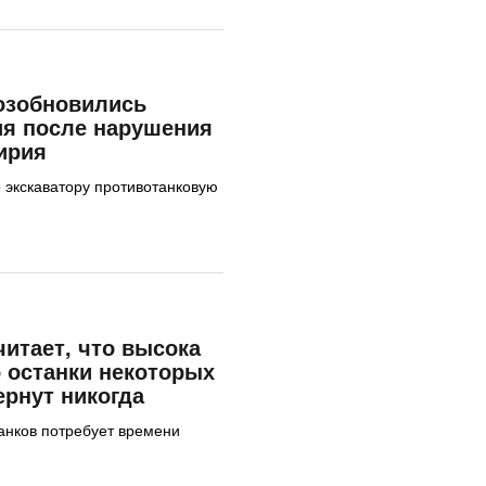
возобновились
ия после нарушения
ирия
 экскаватору противотанковую
читает, что высока
о останки некоторых
ернут никогда
анков потребует времени