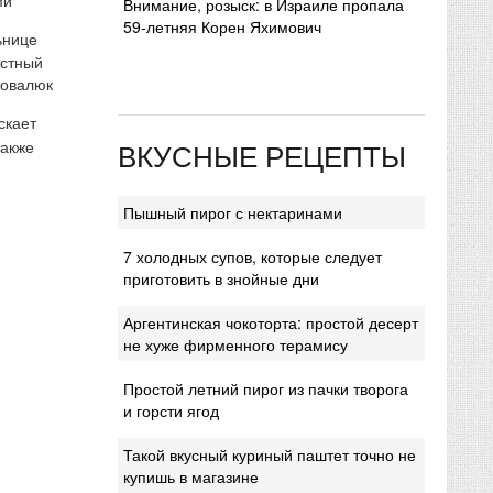
Внимание, розыск: в Израиле пропала
59-летняя Корен Яхимович
ьнице
естный
Ковалюк
скает
ВКУСНЫЕ РЕЦЕПТЫ
также
Пышный пирог с нектаринами
7 холодных супов, которые следует
приготовить в знойные дни
Аргентинская чокоторта: простой десерт
не хуже фирменного терамису
Простой летний пирог из пачки творога
и горсти ягод
Такой вкусный куриный паштет точно не
купишь в магазине