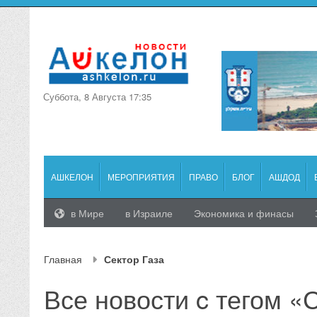
Суббота, 8 Августа 17:35
АШКЕЛОН
МЕРОПРИЯТИЯ
ПРАВО
БЛОГ
АШДОД
в Мире
в Израиле
Экономика и финасы
Главная
Сектор Газа
Все новости c тегом «