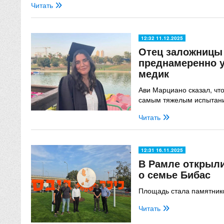
Читать
12:32 11.12.2025
Отец заложницы 
преднамеренно у
медик
Ави Марциано сказал, что
самым тяжелым испытан
Читать
12:31 16.11.2025
В Рамле открыл
о семье Бибас
Площадь стала памятник
Читать