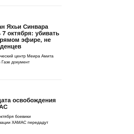
ан Яхьи Синвара
 7 октября: убивать
прямом эфире, не
аденцев
ческий центр Меира Амита
 Газе документ
дата освобождения
МАС
октября боевики
изации ХАМАС передадут