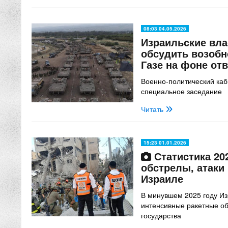
08:03 04.05.2026
Израильские вл
обсудить возобн
Газе на фоне от
Военно-политический каб
специальное заседание
Читать
15:23 01.01.2026
Статистика 20
обстрелы, атаки
Израиле
В минувшем 2025 году И
интенсивные ракетные об
государства