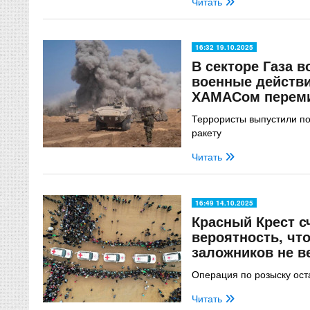
Читать
16:32 19.10.2025
В секторе Газа 
военные действ
ХАМАСом перем
Террористы выпустили по
ракету
Читать
16:49 14.10.2025
Красный Крест с
вероятность, чт
заложников не в
Операция по розыску ост
Читать