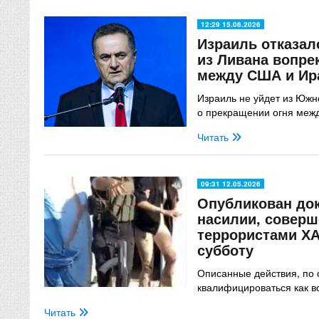
12:29 15.06.2026
Израиль отказал
из Ливана вопре
между США и Ир
Израиль не уйдет из Южн
о прекращении огня меж
Читать
09:31 12.05.2026
Опубликован док
насилии, совер
террористами Х
субботу
Описанные действия, по 
квалифицироваться как 
Читать