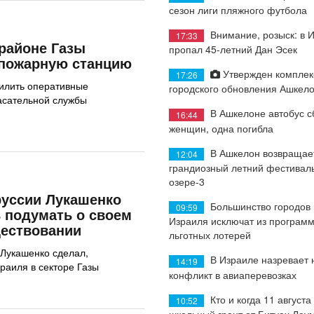
сезон лиги пляжного футбола
Внимание, розыск: в 
17:33
районе Газы
пропал 45-летний Дан Эсек
 пожарную станцию
Утвержден комплек
17:26
илить оперативные
городского обновления Ашкел
асательной службы
В Ашкелоне автобус с
16:44
женщин, одна погибла
В Ашкелон возвращае
12:04
грандиозный летний фестиваль
озере-3
руссии Лукашенко
Большинство городов
09:59
 подумать о своем
Израиля исключат из програм
ествовании
льготных лотерей
Лукашенко сделал,
В Израиле назревает
14:19
раиля в секторе Газы
конфликт в авиаперевозках
Кто и когда 11 августа
10:52
школьный грант от Битуах Леу