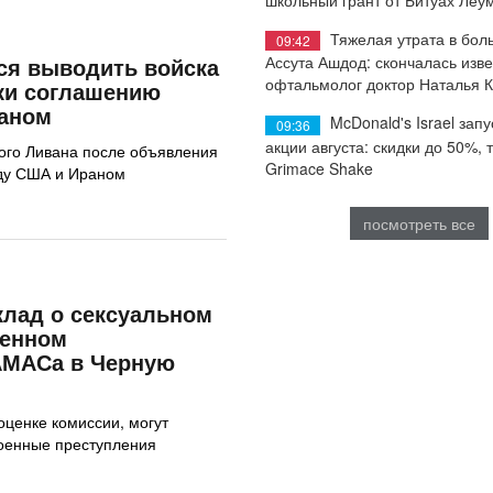
Тяжелая утрата в бол
09:42
ся выводить войска
Ассута Ашдод: скончалась изв
офтальмолог доктор Наталья 
ки соглашению
аном
McDonald's Israel запу
09:36
акции августа: скидки до 50%, 
ого Ливана после объявления
Grimace Shake
ду США и Ираном
посмотреть все
лад о сексуальном
шенном
АМАСа в Черную
оценке комиссии, могут
военные преступления