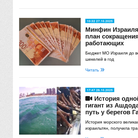
10:32 27.10.2025
Минфин Израиля
план сокращения
работающих
Бюджет МО Израиля до в
шекелей в год
Читать
17:47 26.10.2025
История одной
гигант из Ашдод
путь у берегов Г
История морского велика
израильтян, получила тр