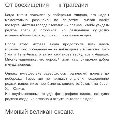
От восхищения — к трагедии
Когда гигант появился у побережья Ашдода, его кадры
моментально разошлись по соцсетям, вызвав волну
восторга. Жители города стекались к пляжам, чтобы увидеть
редкое зрелище: огромное, но безвредное существо
плавало вблизи берега, словно приветствуя людей.
После этого китовая акула продолжила путь вдоль
израильского побережья — её наблюдали у Ашкелона, Бат-
Яма и Тель-Авива, а затем она вновь вернулась к Ашдоду.
Многие надеялись, что морской гигант стал символом добра
и чуда природы.
Однако путешествие завершилось трагически: доплыв до
побережья Газы, где не придают значения сохранению
редких видов, животное было вытащено рыбаками на берег
Хан-Юниса.
На опубликованных оттуда фотографиях видно, как туша
редкого создания связана и окружена толпой людей.
Мирный великан океана