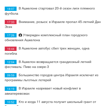
В Ашкелоне стартовал 20-й сезон лиги пляжного
18:07
футбола
Внимание, розыск: в Израиле пропал 45-летний Дан
17:33
Эсек
Утвержден комплексный план городского
17:26
обновления Ашкелона
В Ашкелоне автобус сбил трех женщин, одна
16:44
погибла
В Ашкелон возвращается грандиозный летний
12:04
фестиваль: Пиво на озере-3
Большинство городов центра Израиля исключат из
09:59
программы льготных лотерей
В Израиле назревает новый конфликт в
14:19
авиаперевозках
Кто и когда 11 августа получит школьный грант от
10:52