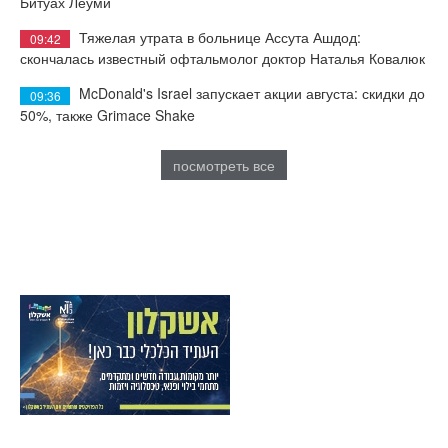
Битуах Леуми
Тяжелая утрата в больнице Ассута Ашдод:
09:42
скончалась известный офтальмолог доктор Наталья Ковалюк
McDonald's Israel запускает акции августа: скидки до
09:36
50%, также Grimace Shake
посмотреть все