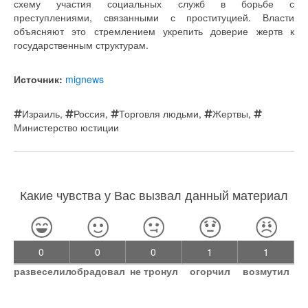
схему участия социальных служб в борьбе с
преступлениями, связанными с проституцией. Власти
объясняют это стремлением укрепить доверие жертв к
государственным структурам.
Источник:
mignews
Израиль
,
Россия
,
Торговля людьми
,
Жертвы
,
Министерство юстиции
Какие чувства у Вас вызвал данный материал
0
0
0
1
1
развеселил
обрадовал
не тронул
огорчил
возмутил