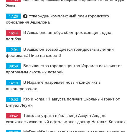
Эсек
Утвержден комплексный план городского
17:26
обновления Ашкелона
В Ашкелоне автобус сбил трех женщин, одна
16:44
погибла
В Ашкелон возвращается грандиозный летний
12:04
фестиваль: Пиво на озере-3
Большинство городов центра Израиля исключат из
09:59
программы льготных лотерей
В Израиле назревает новый конфликт в
14:19
авиаперевозках
Кто и когда 11 августа получит школьный грант от
10:52
Битуах Леуми
Тяжелая утрата в больнице Ассута Ашдод:
09:42
скончалась известный офтальмолог доктор Наталья Ковалюк
McDonald's Israel запускает акции августа: скидки до