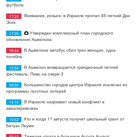
футбола
Внимание, розыск: в Израиле пропал 45-летний Дан
17:33
Эсек
Утвержден комплексный план городского
17:26
обновления Ашкелона
В Ашкелоне автобус сбил трех женщин, одна
16:44
погибла
В Ашкелон возвращается грандиозный летний
12:04
фестиваль: Пиво на озере-3
Большинство городов центра Израиля исключат из
09:59
программы льготных лотерей
В Израиле назревает новый конфликт в
14:19
авиаперевозках
Кто и когда 11 августа получит школьный грант от
10:52
Битуах Леуми
Тяжелая утрата в больнице Ассута Ашдод:
09:42