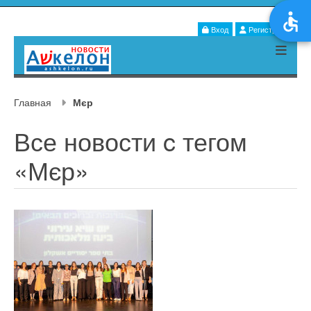
Вход
Регистрация
Главная
Мєр
Все новости c тегом
«Мєр»