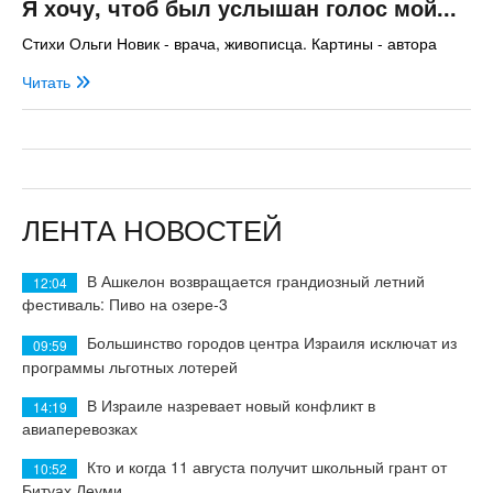
Я хочу, чтоб был услышан голос мой...
Стихи Ольги Новик - врача, живописца. Картины - автора
Читать
ЛЕНТА НОВОСТЕЙ
В Ашкелон возвращается грандиозный летний
12:04
фестиваль: Пиво на озере-3
Большинство городов центра Израиля исключат из
09:59
программы льготных лотерей
В Израиле назревает новый конфликт в
14:19
авиаперевозках
Кто и когда 11 августа получит школьный грант от
10:52
Битуах Леуми