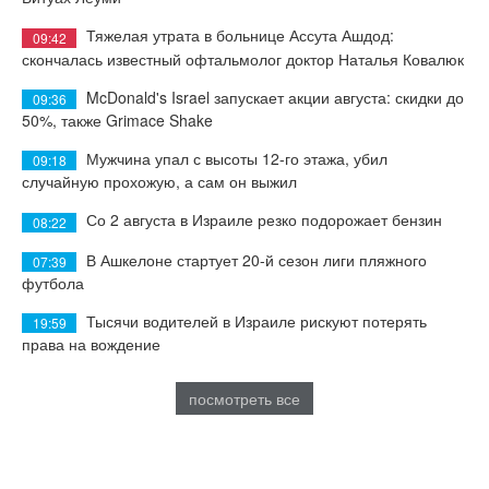
Тяжелая утрата в больнице Ассута Ашдод:
09:42
скончалась известный офтальмолог доктор Наталья Ковалюк
McDonald's Israel запускает акции августа: скидки до
09:36
50%, также Grimace Shake
Мужчина упал с высоты 12-го этажа, убил
09:18
случайную прохожую, а сам он выжил
Со 2 августа в Израиле резко подорожает бензин
08:22
В Ашкелоне стартует 20-й сезон лиги пляжного
07:39
футбола
Тысячи водителей в Израиле рискуют потерять
19:59
права на вождение
посмотреть все