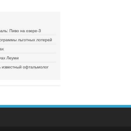
ль: Пиво на озере-3
рограммы льготных лотерей
ах
туах Леуми
ь известный офтальмолог