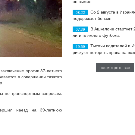
он выжил
Со 2 августа в Израил
08:22
подорожает бензин
В Ашкелоне стартует 
07:39
лиги пляжного футбола
Тысячи водителей в 
19:59
рискуют потерять права на во
посмотреть все
 заключение против 37-летнего
евается в совершении тяжкого
я.
вы по транспортным вопросам.
вершил наезд на 39-летнюю