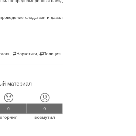
ершил непреднамеренный наезд
проведение следствия и давал
оголь
,
Наркотики
,
Полиция
ный материал
0
0
огорчил
возмутил