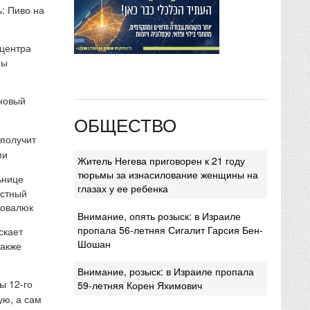
: Пиво на
 центра
мы
 новый
ОБЩЕСТВО
 получит
ми
Житель Негева приговорен к 21 году
тюрьмы за изнасилование женщины на
ьнице
глазах у ее ребенка
естный
Ковалюк
Внимание, опять розыск: в Израиле
пропала 56-летняя Сигалит Гарсия Бен-
скает
Шошан
также
Внимание, розыск: в Израиле пропала
ы 12-го
59-летняя Корен Яхимович
ую, а сам