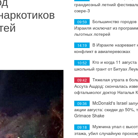
од
грандиозный летний фестиваль
наркотиков
озере-3
Большинство городов
09:59
тей
Израиля исключат из програм
льготных лотерей
В Израиле назревает
14:19
конфликт в авиаперевозках
Кто и когда 11 августа
10:52
школьный грант от Битуах Леу
Тяжелая утрата в бол
09:42
Ассута Ашдод: скончалась изв
офтальмолог доктор Наталья 
McDonald's Israel запу
09:36
акции августа: скидки до 50%, 
Grimace Shake
Мужчина упал с высот
09:18
этажа, убил случайную прохож