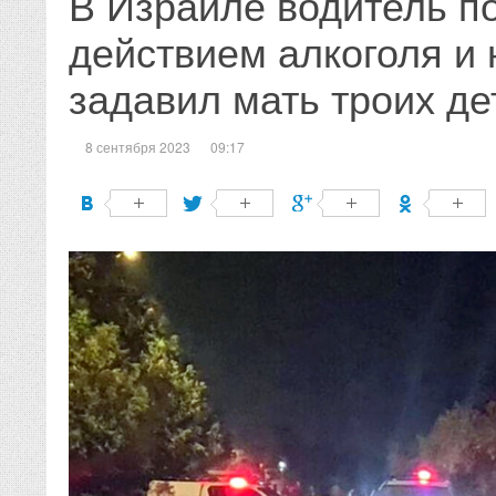
В Израиле водитель п
действием алкоголя и 
задавил мать троих де
8 сентября 2023
09:17