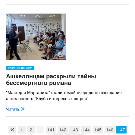
22:20 02.08.2021
Ашкелонцам раскрыли тайны
бессмертного романа
"Мастер и Маргарита" стали темой очередного заседания
ашкелонского "Клуба интересных встреч".
Читать
1
2
...
141
142
143
144
145
146
147