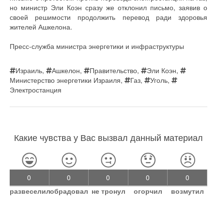
но министр Эли Коэн сразу же отклонил письмо, заявив о
своей решимости продолжить перевод ради здоровья
жителей Ашкелона.
Пресс-служба министра энергетики и инфраструктуры
Израиль
,
Ашкелон
,
Правительство
,
Эли Коэн
,
Министерство энергетики Израиля
,
Газ
,
Уголь
,
Электростанция
Какие чувства у Вас вызвал данный материал
0
0
0
0
0
развеселил
обрадовал
не тронул
огорчил
возмутил