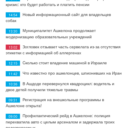
кризис: кто будет работать и платить пенсии
Новый информационный сайт для владельцев
14:54
собак
Муниципалитет Ашкелона продолжает
13:30
модернизацию образовательных учреждений
Зогловек отзывает часть сервелата из-за отсутствия
13:02
этикетки с информацией об аллергенах
Cколько стоит владение машиной в Израиле
12:15
Что известно про ашкелонцев, шпионивших на Иран
11:42
В Ашдоде перевернулся квадроцикл: водитель и
10:36
двое детей получили тяжелые травмы
Регистрация на внешкольные программы в
09:31
Ашкелоне открыта!
Профилактический рейд в Ашкелоне: полиция
09:00
перехватила авто с целым арсеналом и задержала троих
подозреваемых