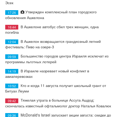
Эсек
Утвержден комплексный план городского
17:26
обновления Ашкелона
В Ашкелоне автобус сбил трех женщин, одна
16:44
погибла
В Ашкелон возвращается грандиозный летний
12:04
фестиваль: Пиво на озере-3
Большинство городов центра Израиля исключат из
09:59
программы льготных лотерей
В Израиле назревает новый конфликт в
14:19
авиаперевозках
Кто и когда 11 августа получит школьный грант от
10:52
Битуах Леуми
Тяжелая утрата в больнице Ассута Ашдод:
09:42
скончалась известный офтальмолог доктор Наталья Ковалюк
McDonald's Israel запускает акции августа: скидки до
09:36