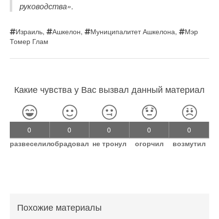
руководства».
Израиль
,
Ашкелон
,
Муниципалитет Ашкелона
,
Мэр
Томер Глам
Какие чувства у Вас вызвал данный материал
0
0
0
0
0
развеселил
обрадовал
не тронул
огорчил
возмутил
Похожие материалы