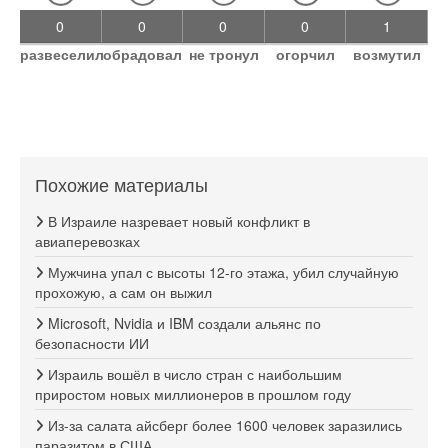
0
0
0
0
1
развеселил
обрадовал
не тронул
огорчил
возмутил
Похожие материалы
В Израиле назревает новый конфликт в
авиаперевозках
Мужчина упал с высоты 12-го этажа, убил случайную
прохожую, а сам он выжил
Microsoft, Nvidia и IBM создали альянс по
безопасности ИИ
Израиль вошёл в число стран с наибольшим
приростом новых миллионеров в прошлом году
Из-за салата айсберг более 1600 человек заразились
паразитом в США