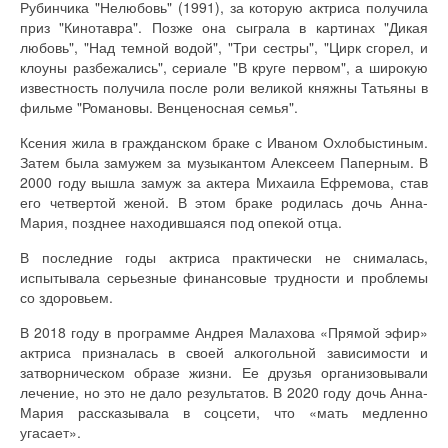
Рубинчика "Нелюбовь" (1991), за которую актриса получила
приз "Кинотавра". Позже она сыграла в картинах "Дикая
любовь", "Над темной водой", "Три сестры", "Цирк сгорел, и
клоуны разбежались", сериале "В круге первом", а широкую
известность получила после роли великой княжны Татьяны в
фильме "Романовы. Венценосная семья".
Ксения жила в гражданском браке с Иваном Охлобыстиным.
Затем была замужем за музыкантом Алексеем Паперным. В
2000 году вышла замуж за актера Михаила Ефремова, став
его четвертой женой. В этом браке родилась дочь Анна-
Мария, позднее находившаяся под опекой отца.
В последние годы актриса практически не снималась,
испытывала серьезные финансовые трудности и проблемы
со здоровьем.
В 2018 году в программе Андрея Малахова «Прямой эфир»
актриса призналась в своей алкогольной зависимости и
затворническом образе жизни. Ее друзья организовывали
лечение, но это не дало результатов. В 2020 году дочь Анна-
Мария рассказывала в соцсети, что «мать медленно
угасает».