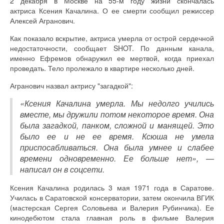
2 декабря в Москве на 55-м году жизни скончалась
актриса Ксения Качалина. О ее смерти сообщил режиссер
Алексей Агранович.
Как показало вскрытие, актриса умерла от острой сердечной
недостаточности, сообщает SHOT. По данным канала,
именно Ефремов обнаружил ее мертвой, когда приехал
проведать. Тело пролежало в квартире несколько дней.
Агранович назвал актрису "загадкой":
«Ксения Качалина умерла. Мы недолго учились
вместе, мы дружили потом некоторое время. Она
была загадкой, панком, сложной и манящей. Это
было ее и не ее время. Ксюша не умела
приспосабливаться. Она была умнее и слабее
времени одновременно. Ее больше нет», —
написал он в соцсети.
Ксения Качалина родилась 3 мая 1971 года в Саратове.
Училась в Саратовской консерватории, затем окончила ВГИК
(мастерская Сергея Соловьева и Валерия Рубинчика). Ее
кинодебютом стала главная роль в фильме Валерия