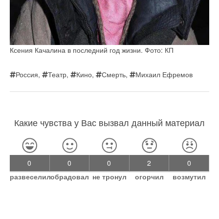
Ксения Качалина в последний год жизни. Фото: КП
Россия
,
Театр
,
Кино
,
Смерть
,
Михаил Ефремов
Какие чувства у Вас вызвал данный материал
0
0
0
2
0
развеселил
обрадовал
не тронул
огорчил
возмутил