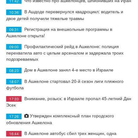
Что известно про ашкелонцев, шпионивших на Иран
11:42
В Ашдоде перевернулся квадроцикл: водитель и
10:36
двое детей получили тяжелые травмы
Регистрация на внешкольные программы в
09:31
Ашкелоне открыта!
Профилактический рейд в Ашкелоне: полиция
09:00
перехватила авто с целым арсеналом и задержала троих
подозреваемых
Дом в Ашкелоне занял 4-е место в Израиле
08:23
В Ашкелоне стартовал 20-й сезон лиги пляжного
18:07
футбола
Внимание, розыск: в Израиле пропал 45-летний Дан
17:33
Эсек
Утвержден комплексный план городского
17:26
обновления Ашкелона
В Ашкелоне автобус сбил трех женщин, одна
16:44