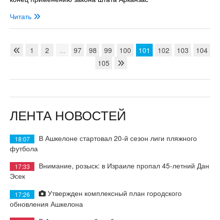
Читать
1
2
...
97
98
99
100
101
102
103
104
105
ЛЕНТА НОВОСТЕЙ
В Ашкелоне стартовал 20-й сезон лиги пляжного
18:07
футбола
Внимание, розыск: в Израиле пропал 45-летний Дан
17:33
Эсек
Утвержден комплексный план городского
17:26
обновления Ашкелона