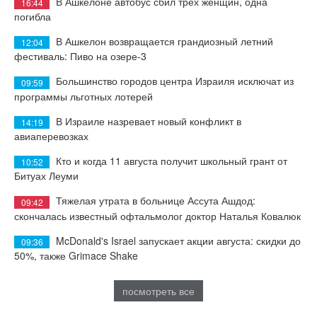
В Ашкелоне автобус сбил трех женщин, одна
16:44
погибла
В Ашкелон возвращается грандиозный летний
12:04
фестиваль: Пиво на озере-3
Большинство городов центра Израиля исключат из
09:59
программы льготных лотерей
В Израиле назревает новый конфликт в
14:19
авиаперевозках
Кто и когда 11 августа получит школьный грант от
10:52
Битуах Леуми
Тяжелая утрата в больнице Ассута Ашдод:
09:42
скончалась известный офтальмолог доктор Наталья Ковалюк
McDonald's Israel запускает акции августа: скидки до
09:36
50%, также Grimace Shake
посмотреть все