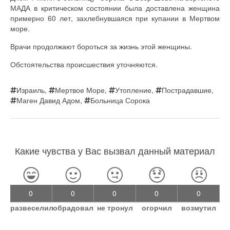
МАДА в критическом состоянии была доставлена женщина
примерно 60 лет, захлебнувшаяся при купании в Мертвом
море.
Врачи продолжают бороться за жизнь этой женщины.
Обстоятельства происшествия уточняются.
Израиль
,
Мертвое Море
,
Утопление
,
Пострадавшие
,
Маген Давид Адом
,
Больница Сорока
Какие чувства у Вас вызвал данный материал
0
0
0
0
0
развеселил
обрадовал
не тронул
огорчил
возмутил