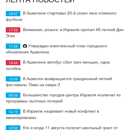
В Ашкелоне стартовал 20-й сезон лиги пляжного
18:07
футбола
Внимание, розыск: в Израиле пропал 45-летний Дан
17:33
Эсек
Утвержден комплексный план городского
17:26
обновления Ашкелона
В Ашкелоне автобус сбил трех женщин, одна
16:44
погибла
В Ашкелон возвращается грандиозный летний
12:04
фестиваль: Пиво на озере-3
Большинство городов центра Израиля исключат из
09:59
программы льготных лотерей
В Израиле назревает новый конфликт в
14:19
авиаперевозках
Кто и когда 11 августа получит школьный грант от
10:52