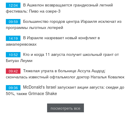
В Ашкелон возвращается грандиозный летний
12:04
фестиваль: Пиво на озере-3
Большинство городов центра Израиля исключат из
09:59
программы льготных лотерей
В Израиле назревает новый конфликт в
14:19
авиаперевозках
Кто и когда 11 августа получит школьный грант от
10:52
Битуах Леуми
Тяжелая утрата в больнице Ассута Ашдод:
09:42
скончалась известный офтальмолог доктор Наталья Ковалюк
McDonald's Israel запускает акции августа: скидки до
09:36
50%, также Grimace Shake
посмотреть все