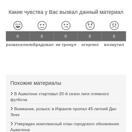
Какие чувства у Вас вызвал данный материал
0
0
0
0
0
развеселил
обрадовал
не тронул
огорчил
возмутил
Похожие материалы
В Ашкелоне стартовал 20-й сезон лиги пляжного
футбола
Внимание, розыск: в Израиле пропал 45-летний Дан
Эсек
Утвержден комплексный план городского обновления
Ашкелона