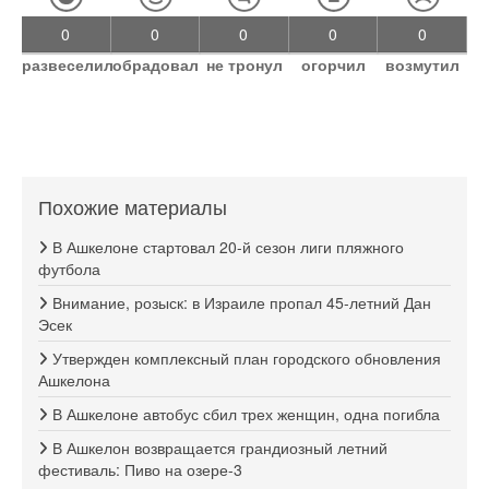
0
0
0
0
0
развеселил
обрадовал
не тронул
огорчил
возмутил
Похожие материалы
В Ашкелоне стартовал 20-й сезон лиги пляжного
футбола
Внимание, розыск: в Израиле пропал 45-летний Дан
Эсек
Утвержден комплексный план городского обновления
Ашкелона
В Ашкелоне автобус сбил трех женщин, одна погибла
В Ашкелон возвращается грандиозный летний
фестиваль: Пиво на озере-3