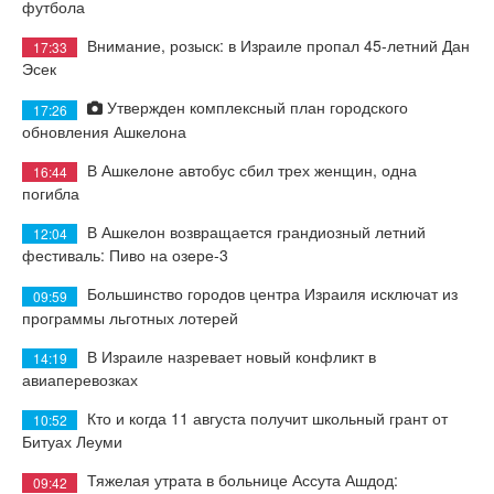
футбола
Внимание, розыск: в Израиле пропал 45-летний Дан
17:33
Эсек
Утвержден комплексный план городского
17:26
обновления Ашкелона
В Ашкелоне автобус сбил трех женщин, одна
16:44
погибла
В Ашкелон возвращается грандиозный летний
12:04
фестиваль: Пиво на озере-3
Большинство городов центра Израиля исключат из
09:59
программы льготных лотерей
В Израиле назревает новый конфликт в
14:19
авиаперевозках
Кто и когда 11 августа получит школьный грант от
10:52
Битуах Леуми
Тяжелая утрата в больнице Ассута Ашдод:
09:42