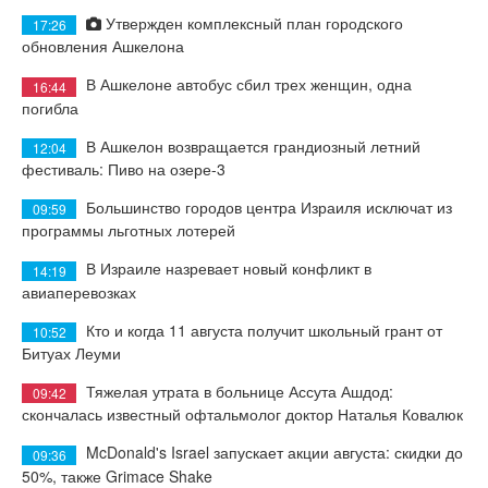
Утвержден комплексный план городского
17:26
обновления Ашкелона
В Ашкелоне автобус сбил трех женщин, одна
16:44
погибла
В Ашкелон возвращается грандиозный летний
12:04
фестиваль: Пиво на озере-3
Большинство городов центра Израиля исключат из
09:59
программы льготных лотерей
В Израиле назревает новый конфликт в
14:19
авиаперевозках
Кто и когда 11 августа получит школьный грант от
10:52
Битуах Леуми
Тяжелая утрата в больнице Ассута Ашдод:
09:42
скончалась известный офтальмолог доктор Наталья Ковалюк
McDonald's Israel запускает акции августа: скидки до
09:36
50%, также Grimace Shake