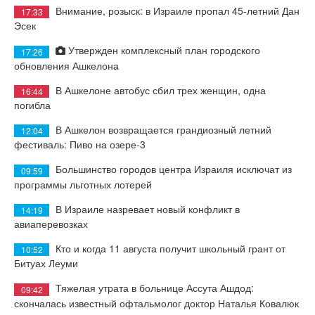
Внимание, розыск: в Израиле пропал 45-летний Дан
17:33
Эсек
Утвержден комплексный план городского
17:26
обновления Ашкелона
В Ашкелоне автобус сбил трех женщин, одна
16:44
погибла
В Ашкелон возвращается грандиозный летний
12:04
фестиваль: Пиво на озере-3
Большинство городов центра Израиля исключат из
09:59
программы льготных лотерей
В Израиле назревает новый конфликт в
14:19
авиаперевозках
Кто и когда 11 августа получит школьный грант от
10:52
Битуах Леуми
Тяжелая утрата в больнице Ассута Ашдод:
09:42
скончалась известный офтальмолог доктор Наталья Ковалюк