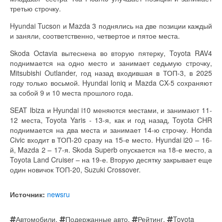
третью строчку.
Hyundai Tucson и Mazda 3 поднялись на две позиции каждый
и заняли, соответственно, четвертое и пятое места.
Skoda Octavia вытеснена во вторую пятерку, Toyota RAV4
поднимается на одно место и занимает седьмую строчку,
Mitsubishi Outlander, год назад входившая в ТОП-3, в 2025
году только восьмой. Hyundai Ioniq и Mazda CX-5 сохраняют
за собой 9 и 10 места прошлого года.
SEAT Ibiza и Hyundai i10 меняются местами, и занимают 11-
12 места, Toyota Yaris - 13-я, как и год назад, Toyota CHR
поднимается на два места и занимает 14-ю строчку. Honda
Civic входит в ТОП-20 сразу на 15-е место. Hyundai i20 – 16-
й, Mazda 2 – 17-я. Skoda Superb опускается на 18-е место, а
Toyota Land Cruiser – на 19-е. Вторую десятку закрывает еще
один новичок ТОП-20, Suzuki Crossover.
Источник:
newsru
Автомобили
,
Подержанные авто
,
Рейтинг
,
Toyota