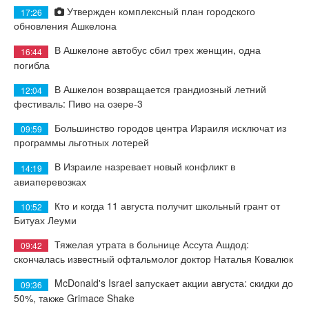
Утвержден комплексный план городского
17:26
обновления Ашкелона
В Ашкелоне автобус сбил трех женщин, одна
16:44
погибла
В Ашкелон возвращается грандиозный летний
12:04
фестиваль: Пиво на озере-3
Большинство городов центра Израиля исключат из
09:59
программы льготных лотерей
В Израиле назревает новый конфликт в
14:19
авиаперевозках
Кто и когда 11 августа получит школьный грант от
10:52
Битуах Леуми
Тяжелая утрата в больнице Ассута Ашдод:
09:42
скончалась известный офтальмолог доктор Наталья Ковалюк
McDonald's Israel запускает акции августа: скидки до
09:36
50%, также Grimace Shake