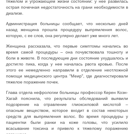
тяжелом и угрожающем жизни состоянии: у нее развилась
острая почечная недостаточность на грани необходимости в
диализе.
Администрация больницы сообщает, что несколько дней
назад женщина прошла процедуру выпрямления волос,
которую, с ее слов, она регулярно делает уже много лет.
Женщина рассказала, что первые симптомы начались во
время самой процедуры – она почувствовала тошноту и
боли в животе. В последующие дни состояние ухудшалось и
достигло пика, когда у нее началась рвота кровью. После
этого ее немедленно направили в отделение неотложной
помощи медицинского центра "Меир", где диагностировали
тяжелое поражение почек.
Глава отдела нефрологии больницы профессор Керен Коэн-
Хагай пояснила, что результаты обследований выявили
подозрение на отравление глиоксиловой кислотой –
опасным веществом, которое входит в состав некоторых
средств для выпрямления волос. Во время процедуры у
пациентки были ранки на коже головы, что усилило
всасывание токсина и привело к тяжелому поражению
организма.