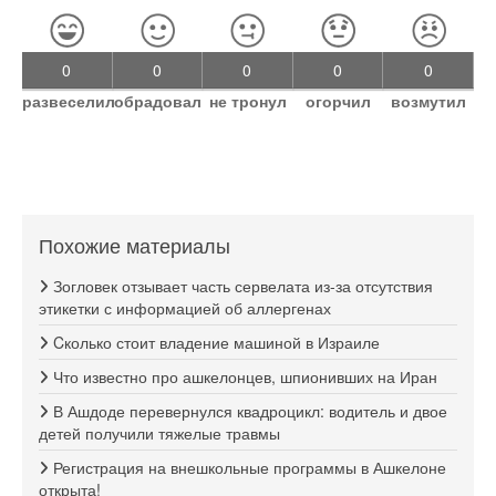
0
0
0
0
0
развеселил
обрадовал
не тронул
огорчил
возмутил
Похожие материалы
Зогловек отзывает часть сервелата из-за отсутствия
этикетки с информацией об аллергенах
Cколько стоит владение машиной в Израиле
Что известно про ашкелонцев, шпионивших на Иран
В Ашдоде перевернулся квадроцикл: водитель и двое
детей получили тяжелые травмы
Регистрация на внешкольные программы в Ашкелоне
открыта!