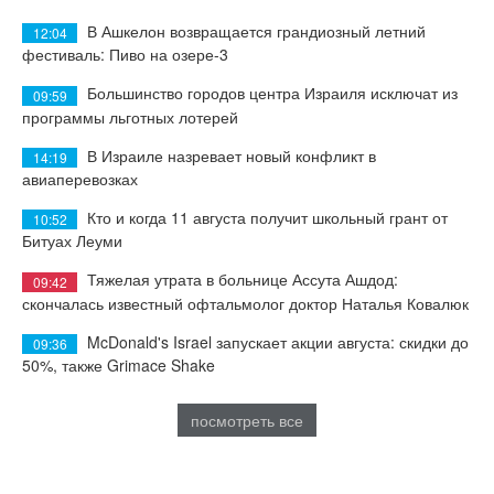
В Ашкелон возвращается грандиозный летний
12:04
фестиваль: Пиво на озере-3
Большинство городов центра Израиля исключат из
09:59
программы льготных лотерей
В Израиле назревает новый конфликт в
14:19
авиаперевозках
Кто и когда 11 августа получит школьный грант от
10:52
Битуах Леуми
Тяжелая утрата в больнице Ассута Ашдод:
09:42
скончалась известный офтальмолог доктор Наталья Ковалюк
McDonald's Israel запускает акции августа: скидки до
09:36
50%, также Grimace Shake
посмотреть все