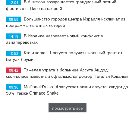
В Ашкелон возвращается грандиозный летний
12:04
фестиваль: Пиво на озере-3
Большинство городов центра Израиля исключат из
09:59
программы льготных лотерей
В Израиле назревает новый конфликт в
14:19
авиаперевозках
Кто и когда 11 августа получит школьный грант от
10:52
Битуах Леуми
Тяжелая утрата в больнице Ассута Ашдод:
09:42
скончалась известный офтальмолог доктор Наталья Ковалюк
McDonald's Israel запускает акции августа: скидки до
09:36
50%, также Grimace Shake
посмотреть все