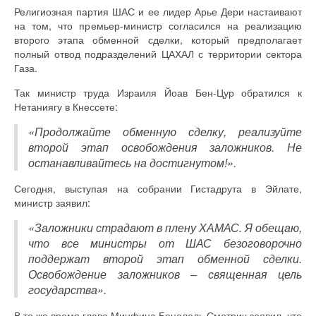
Религиозная партия ШАС и ее лидер Арье Дери настаивают
на том, что премьер-министр согласился на реализацию
второго этапа обменной сделки, который предполагает
полный отвод подразделений ЦАХАЛ с территории сектора
Газа.
Так министр труда Израиля Йоав Бен-Цур обратился к
Нетаниягу в Кнессете:
«Продолжайте обменную сделку, реализуйте
второй этап освобождения заложников. Не
останавливайтесь на достигнутом!».
Сегодня, выступая на собрании Гистадрута в Эйлате,
министр заявил:
«Заложники страдают в плену ХАМАС. Я обещаю,
что все министры от ШАС безоговорочно
поддержат второй этап обменной сделки.
Освобождение заложников – священная цель
государства».
В то же время глава Минфина Бецалель Смотрич заявил, что