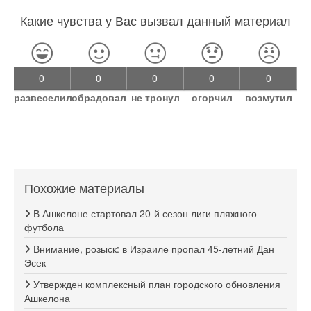
Какие чувства у Вас вызвал данный материал
0
0
0
0
0
развеселил
обрадовал
не тронул
огорчил
возмутил
Похожие материалы
В Ашкелоне стартовал 20-й сезон лиги пляжного
футбола
Внимание, розыск: в Израиле пропал 45-летний Дан
Эсек
Утвержден комплексный план городского обновления
Ашкелона