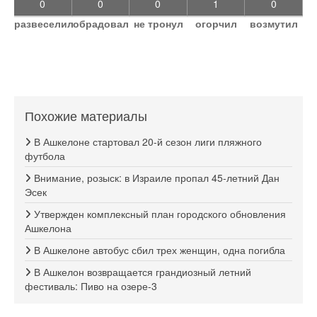
0
0
0
1
0
развеселил
обрадовал
не тронул
огорчил
возмутил
Похожие материалы
В Ашкелоне стартовал 20-й сезон лиги пляжного
футбола
Внимание, розыск: в Израиле пропал 45-летний Дан
Эсек
Утвержден комплексный план городского обновления
Ашкелона
В Ашкелоне автобус сбил трех женщин, одна погибла
В Ашкелон возвращается грандиозный летний
фестиваль: Пиво на озере-3