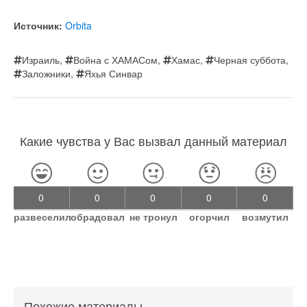
Источник:
Orbita
Израиль
,
Война с ХАМАСом
,
Хамас
,
Черная суббота
,
Заложники
,
Яхья Синвар
Какие чувства у Вас вызвал данный материал
0
0
0
0
0
развеселил
обрадовал
не тронул
огорчил
возмутил
Похожие материалы