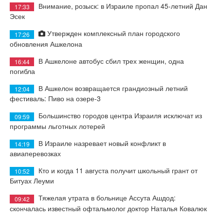
Внимание, розыск: в Израиле пропал 45-летний Дан
17:33
Эсек
Утвержден комплексный план городского
17:26
обновления Ашкелона
В Ашкелоне автобус сбил трех женщин, одна
16:44
погибла
В Ашкелон возвращается грандиозный летний
12:04
фестиваль: Пиво на озере-3
Большинство городов центра Израиля исключат из
09:59
программы льготных лотерей
В Израиле назревает новый конфликт в
14:19
авиаперевозках
Кто и когда 11 августа получит школьный грант от
10:52
Битуах Леуми
Тяжелая утрата в больнице Ассута Ашдод:
09:42
скончалась известный офтальмолог доктор Наталья Ковалюк