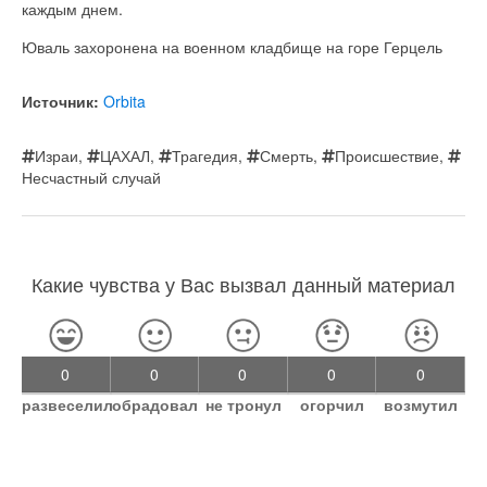
каждым днем.
Юваль захоронена на военном кладбище на горе Герцель
Источник:
Orbita
Израи
,
ЦАХАЛ
,
Трагедия
,
Смерть
,
Происшествие
,
Несчастный случай
Какие чувства у Вас вызвал данный материал
0
0
0
0
0
развеселил
обрадовал
не тронул
огорчил
возмутил