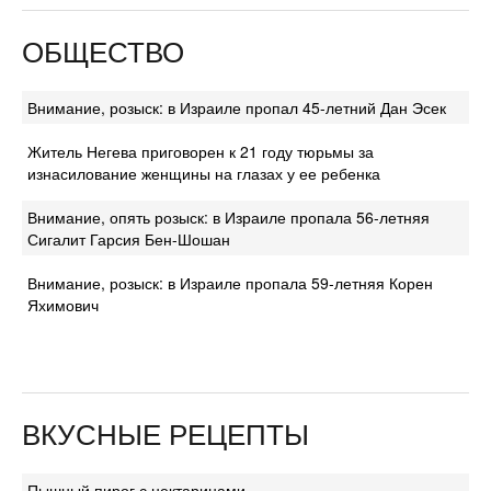
ОБЩЕСТВО
Внимание, розыск: в Израиле пропал 45-летний Дан Эсек
Житель Негева приговорен к 21 году тюрьмы за
изнасилование женщины на глазах у ее ребенка
Внимание, опять розыск: в Израиле пропала 56-летняя
Сигалит Гарсия Бен-Шошан
Внимание, розыск: в Израиле пропала 59-летняя Корен
Яхимович
ВКУСНЫЕ РЕЦЕПТЫ
Пышный пирог с нектаринами