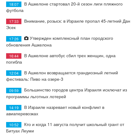
В Ашкелоне стартовал 20-й сезон лиги пляжного
18:07
футбола
Внимание, розыск: в Израиле пропал 45-летний Дан
17:33
Эсек
Утвержден комплексный план городского
17:26
обновления Ашкелона
В Ашкелоне автобус сбил трех женщин, одна
16:44
погибла
В Ашкелон возвращается грандиозный летний
12:04
фестиваль: Пиво на озере-3
Большинство городов центра Израиля исключат из
09:59
программы льготных лотерей
В Израиле назревает новый конфликт в
14:19
авиаперевозках
Кто и когда 11 августа получит школьный грант от
10:52
Битуах Леуми