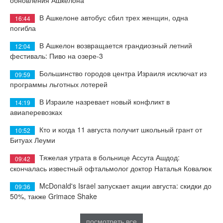
В Ашкелоне автобус сбил трех женщин, одна
16:44
погибла
В Ашкелон возвращается грандиозный летний
12:04
фестиваль: Пиво на озере-3
Большинство городов центра Израиля исключат из
09:59
программы льготных лотерей
В Израиле назревает новый конфликт в
14:19
авиаперевозках
Кто и когда 11 августа получит школьный грант от
10:52
Битуах Леуми
Тяжелая утрата в больнице Ассута Ашдод:
09:42
скончалась известный офтальмолог доктор Наталья Ковалюк
McDonald's Israel запускает акции августа: скидки до
09:36
50%, также Grimace Shake
посмотреть все