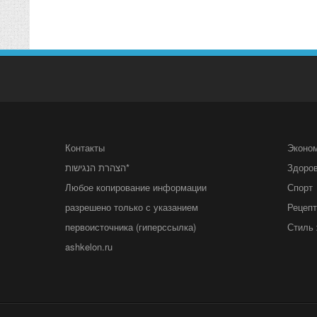
Контакты
Эконо
הצהרת הנגישות*
Здоро
Любое копирование информации
Спорт
разрешено только с указанием
Рецеп
первоисточника (гиперссылка)
Стиль 
ashkelon.ru