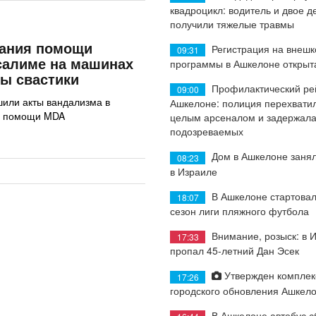
квадроцикл: водитель и двое д
получили тяжелые травмы
зания помощи
Регистрация на внеш
09:31
салиме на машинах
программы в Ашкелоне открыт
ы свастики
Профилактический ре
09:00
или акты вандализма в
Ашкелоне: полиция перехватил
й помощи MDA
целым арсеналом и задержала
подозреваемых
Дом в Ашкелоне занял
08:23
в Израиле
В Ашкелоне стартовал
18:07
сезон лиги пляжного футбола
Внимание, розыск: в 
17:33
пропал 45-летний Дан Эсек
Утвержден комплек
17:26
городского обновления Ашкел
В Ашкелоне автобус с