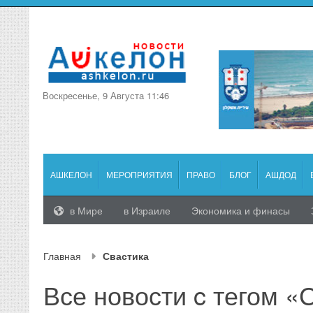
Воскресенье, 9 Августа 11:46
АШКЕЛОН
МЕРОПРИЯТИЯ
ПРАВО
БЛОГ
АШДОД
в Мире
в Израиле
Экономика и финасы
Главная
Свастика
Все новости c тегом «