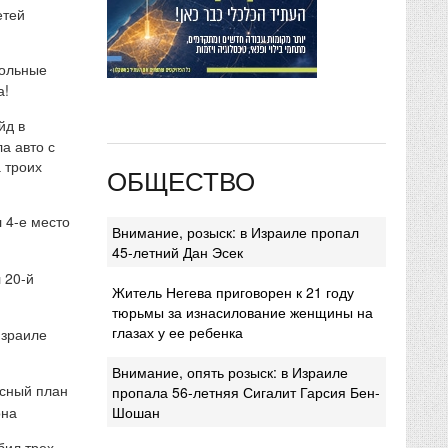
етей
кольные
а!
йд в
а авто с
 троих
ОБЩЕСТВО
 4-е место
Внимание, розыск: в Израиле пропал
45-летний Дан Эсек
 20-й
Житель Негева приговорен к 21 году
тюрьмы за изнасилование женщины на
глазах у ее ребенка
Израиле
Внимание, опять розыск: в Израиле
сный план
пропала 56-летняя Сигалит Гарсия Бен-
она
Шошан
бил трех