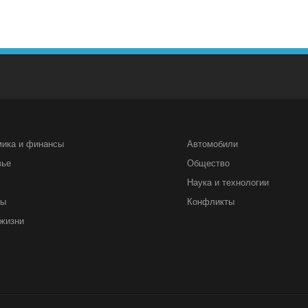
мика и финансы
Автомобили
вье
Общество
Наука и технологии
ты
Конфликты
жизни