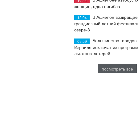
16:44
женщин, одна погибла
В Ашкелон возвращае
12:04
грандиозный летний фестиваль
озере-3
Большинство городов
09:59
Израиля исключат из програм
льготных лотерей
посмотреть все