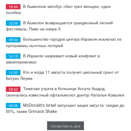
В Ашкелоне автобус сбил трех женщин, одна
16:44
погибла
В Ашкелон возвращается грандиозный летний
12:04
фестиваль: Пиво на озере-3
Большинство городов центра Израиля исключат из
09:59
программы льготных лотерей
В Израиле назревает новый конфликт в
14:19
авиаперевозках
Кто и когда 11 августа получит школьный грант от
10:52
Битуах Леуми
Тяжелая утрата в больнице Ассута Ашдод:
09:42
скончалась известный офтальмолог доктор Наталья Ковалюк
McDonald's Israel запускает акции августа: скидки до
09:36
50%, также Grimace Shake
посмотреть все